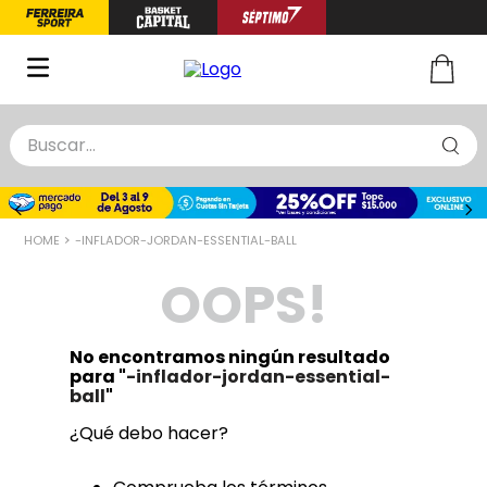
Buscar...
TÉRMINOS MÁS BUSCADOS
1
.
zapatillas basquet
-INFLADOR-JORDAN-ESSENTIAL-BALL
2
.
niño
OOPS!
3
.
zapatillas
4
.
medias
No encontramos ningún resultado
5
.
chinelas
para "
-inflador-jordan-essential-
ball
"
¿Qué debo hacer?