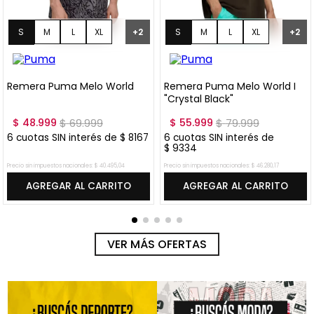
S
M
L
XL
S
M
L
XL
+
2
+
2
XXL
XXL
Remera Puma Melo World
Remera Puma Melo World I
"Crystal Black"
$
48
.
999
$
69
.
999
$
55
.
999
$
79
.
999
6
cuotas SIN interés de
$
8167
6
cuotas SIN interés de
$
9334
Precio sin impuestos nacionales:
$
40
.
495
,
04
Precio sin impuestos nacionales:
$
46
.
280
,
17
AGREGAR AL CARRITO
AGREGAR AL CARRITO
VER MÁS OFERTAS