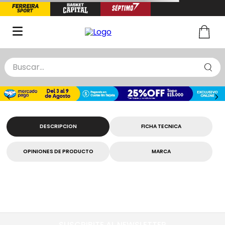
Buscar...
TÉRMINOS MÁS BUSCADOS
1
.
zapatillas basquet
2
.
niño
DESCRIPCION
FICHA TECNICA
3
.
zapatillas
OPINIONES DE PRODUCTO
MARCA
4
.
medias
5
.
chinelas
SUSCRIBITE AL NEWSLETTER