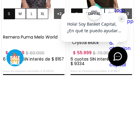
S
M
L
XL
S
M
L
XL
+
2
+
2
XXL
XXL
Remera Puma Melo World
Remera Puma Melo World I
"Crystal Black"
$
48
.
999
$
69
.
999
$
55
.
999
$
79
.
999
6
cuotas SIN interés de
$
8167
6
cuotas SIN interés de
$
9334
Precio sin impuestos nacionales:
$
40
.
495
,
04
Precio sin impuestos nacionales:
$
46
.
280
,
17
AGREGAR AL CARRITO
AGREGAR AL CARRITO
VER MÁS OFERTAS