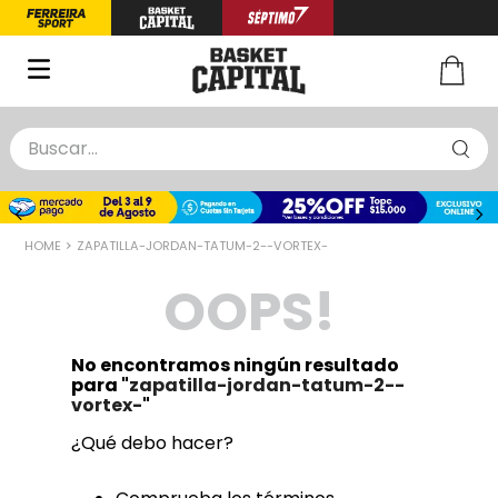
Buscar...
TÉRMINOS MÁS BUSCADOS
1
.
zapatillas basquet
ZAPATILLA-JORDAN-TATUM-2--VORTEX-
2
.
niño
OOPS!
3
.
zapatillas
4
.
medias
No encontramos ningún resultado
5
.
chinelas
para "
zapatilla-jordan-tatum-2--
vortex-
"
¿Qué debo hacer?