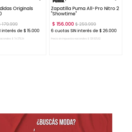
didas Originals
Zapatilla Puma All-Pro Nitro 2
0
"Showtime"
$
156
.
000
$
179
.
999
$
259
.
999
 interés de
$
15
.
000
6
cuotas SIN interés de
$
26
.
000
nacionales:
$
74
.
379
,
34
Precio sin impuestos nacionales:
$
128
.
925
,
62
GAR AL CARRITO
AGREGAR AL CARRITO