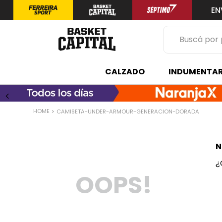
EN
Buscá por prod
TÉRMINOS 
CALZADO
INDUMENTAR
1
.
zapatilla
2
.
niño
CAMISETA-UNDER-ARMOUR-GENERACION-DORADA
3
.
zapatillas
4
.
medias
N
5
.
chinelas
¿
OOPS!