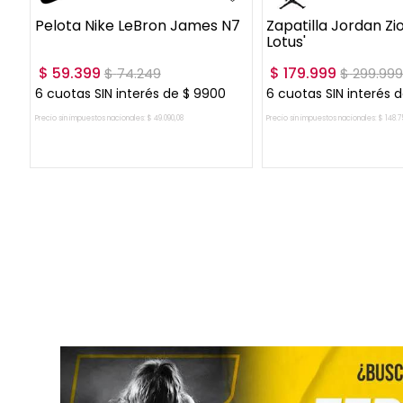
Pelota Nike LeBron James N7
Zapatilla Jordan Zio
Lotus'
$
59
.
399
$
179
.
999
$
74
.
249
$
299
.
99
0
6
cuotas SIN interés de
$
9900
6
cuotas SIN interés 
Precio sin impuestos nacionales:
$
49
.
090
,
08
Precio sin impuestos nacionales:
$
148
.
7
AGREGAR AL CARRITO
AGREGAR AL CA