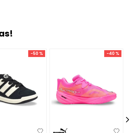
as!
-
50 %
-
40 %
38
38.5
41
34.5
37.5
40
41
41.5
+
5