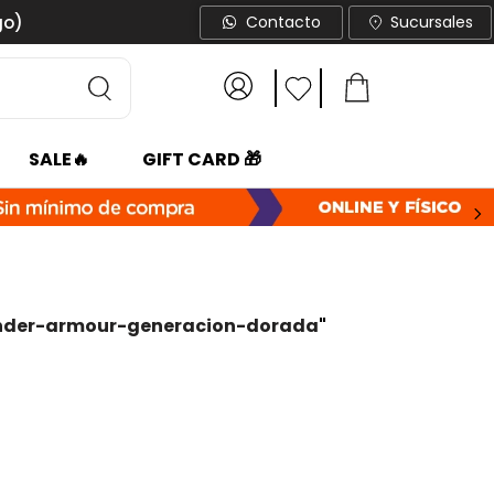
go)
Contacto
Sucursales
SALE🔥
GIFT CARD 🎁
nder-armour-generacion-dorada
"