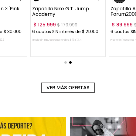
n 3 'Pink
Zapatilla Nike G.T. Jump
Zapatilla A
Academy
Forum200
$
125
.
999
$
89
.
999
9
$
179
.
999
de
$
30
.
000
6
cuotas SIN interés de
$
21
.
000
6
cuotas SIN
59
,
5
Precio sin impuestos nacionales:
$
104
.
131
,
4
Precio sin impuestos 
RRITO
AGREGAR AL CARRITO
AGRE
VER MÁS OFERTAS