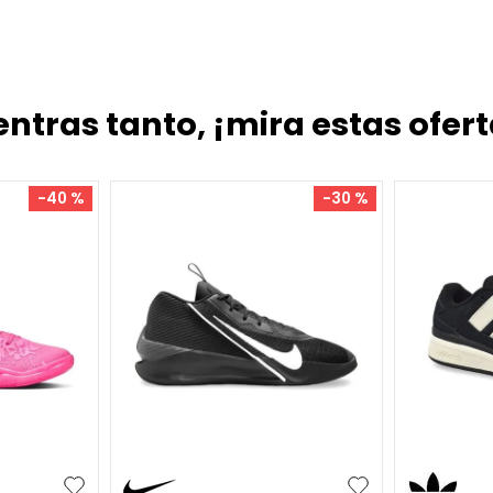
entras tanto, ¡mira estas ofert
-
40 %
-
30 %
39.5
40
41
42
46
35.5
36