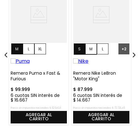
S
M
L
1
M
L
XL
+
2
XL
XXL
Remera Puma x Fast &
Remera Nike LeBron
R
Furious
"Motor King"
Su
$
99
.
999
$
87
.
999
$
6
cuotas SIN interés de
6
cuotas SIN interés de
6
$
16
.
667
$
14
.
667
$
Precio sin impuestos nacionales:
$
82
.
643
,
8
Precio sin impuestos nacionales:
$
72
.
726
,
45
Pre
AGREGAR AL
AGREGAR AL
CARRITO
CARRITO