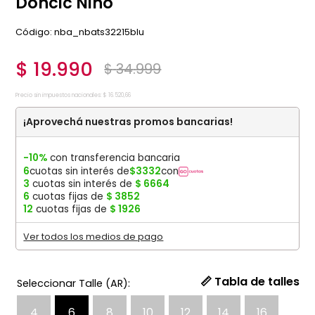
Doncic Niño
:
nba_nbats32215blu
$
19
.
990
$
34
.
999
Precio sin impuestos nacionales:
$
16
.
520
,
66
¡Aprovechá nuestras promos bancarias!
-10%
con transferencia bancaria
6
cuotas sin interés de
$
3332
con
3
cuotas sin interés de
$
6664
6
cuotas fijas de
$
3852
12
cuotas fijas de
$
1926
Ver todos los medios de pago
📏 Tabla de talles
4
6
8
10
12
14
16