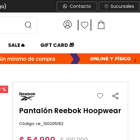
go)
Contacto
Sucursales
SALE🔥
GIFT CARD 🎁
0 %
Pantalón Reebok Hoopwear
:
re_100205192