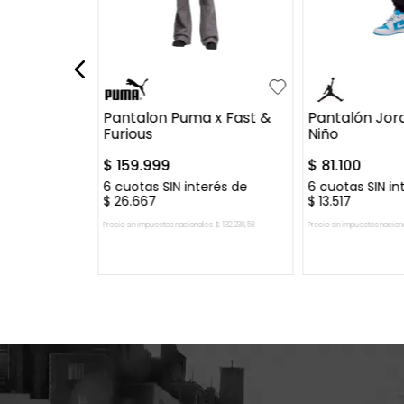
L
XL
S
M
L
XL
S
M
L
 Modern
Pantalon Puma x Fast &
Pantalón Jor
Furious
Niño
$
159
.
999
$
81
.
100
.
999
erés de
6
cuotas SIN interés de
6
cuotas SIN in
$
26
.
667
$
13
.
517
es:
$
82
.
643
,
8
Precio sin impuestos nacionales:
$
132
.
230
,
58
Precio sin impuestos nacion
 CARRITO
AGREGAR AL CARRITO
AGREGAR A