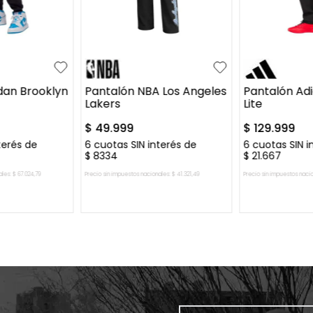
XL
XS
S
M
L
S
M
L
dan Brooklyn
Pantalón NBA Los Angeles
Pantalón Ad
Lakers
Lite
$
49
.
999
$
129
.
999
terés de
6
cuotas SIN interés de
6
cuotas SIN i
$
8334
$
21
.
667
ales:
$
67
.
024
,
79
Precio sin impuestos nacionales:
$
41
.
321
,
49
Precio sin impuestos naci
L CARRITO
AGREGAR AL CARRITO
AGREGAR 