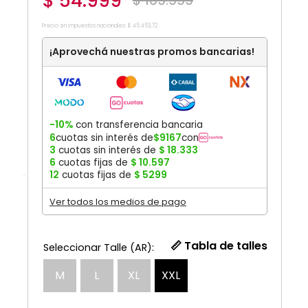
$
54
.
999
$
109
.
999
Precio sin impuestos nacionales:
$
45
.
453
,
72
¡Aprovechá nuestras promos bancarias!
-10%
con transferencia bancaria
6
cuotas sin interés de
$
9167
con
3
cuotas sin interés de
$
18
.
333
6
cuotas fijas de
$
10
.
597
12
cuotas fijas de
$
5299
Ver todos los medios de pago
📏 Tabla de talles
M
L
XL
XXL