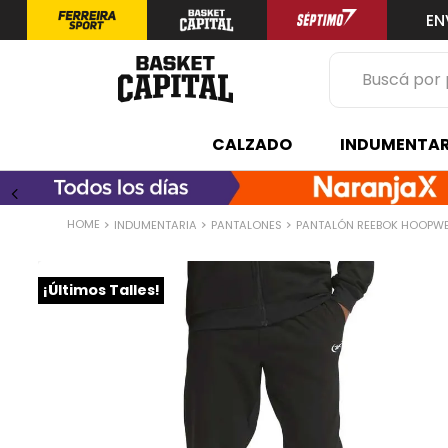
EN
Buscá por prod
TÉRMINOS 
CALZADO
INDUMENTAR
1
.
zapatilla
2
.
niño
INDUMENTARIA
PANTALONES
PANTALÓN REEBOK HOOPW
3
.
zapatillas
4
.
medias
¡Últimos Talles!
5
.
chinelas