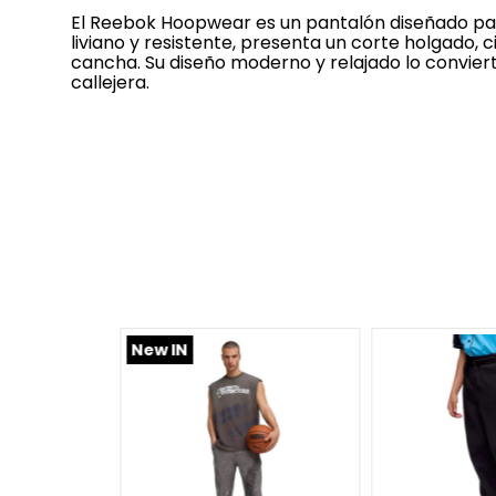
El Reebok Hoopwear es un pantalón diseñado par
liviano y resistente, presenta un corte holgado, ci
cancha. Su diseño moderno y relajado lo convier
callejera.
-
38 %
s!
New IN