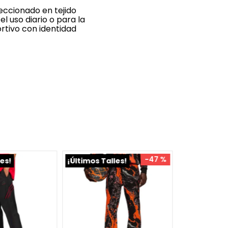
eccionado en tejido
el uso diario o para la
rtivo con identidad
-
47 %
les!
¡Últimos Talles!
¡Últimos Ta