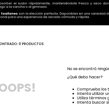
sorber el sudor rápidamente, manteniéndote fresco y seco dur
igo a la cancha o al gimnasio.
s
toallones
son la elección perfecta. Disponibles en una variedad 
cional para una experiencia de secado cómoda y rápida.
que necesitas. Nuestros juegos de
toalla y toallón
están diseñad
 bolso de gimnasio.
e productos de calidad que mejoren tu experiencia tanto en la ca
ruta del lujo de la suavidad y la absorción rápida!
0
PRODUCTOS
No se encontró ningú
¿Qué debo hacer?
OOPS!
Comprueba los t
Intenta utilizar 
Utiliza términos
Intenta buscar 