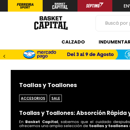
EN
Buscá por prod
TÉRMINOS 
CALZADO
INDUMENTAR
1
.
zapatilla
2
.
niño
3
.
zapatillas
4
.
medias
Toallas y Toallones
5
.
chinelas
>
ACCESORIOS
SALE
Toallas y Toallones: Absorción Rápida
En
Basket Capital
, sabemos que el cuidado despué
ofrecemos una amplia selección de
toallas y toallones