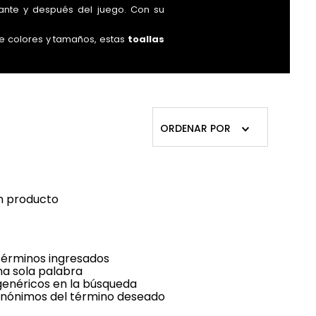
ante y después del juego. Con su
de colores y tamaños, estas
toallas
os para complementarse entre sí,
ncha como fuera de ella. ¡Explora
ORDENAR POR
n producto
érminos ingresados
una sola palabra
 genéricos en la búsqueda
sinónimos del término deseado