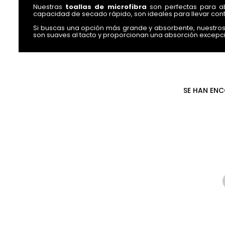
Nuestras
toallas de microfibra
son perfectas para ab
capacidad de secado rápido, son ideales para llevar cont
Si buscas una opción más grande y absorbente, nuestro
son suaves al tacto y proporcionan una absorción excep
¿Necesitas un
juego de toalla y toallón
? Tenemos lo 
asegurando una coordinación perfecta en tu baño o en tu
En
Basket Capital
, nos comprometemos a proporcionart
nuestra colección de
toallas y toallones
hoy mismo y disf