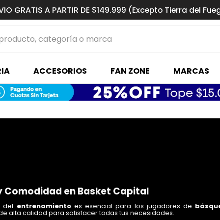
VIO GRATIS A PARTIR DE $149.999 (Excepto Tierra del Fue
ucto, categoría o marca
MÁS BUSCADOS
IA
ACCESORIOS
FAN ZONE
MARCAS
s basquet
 y Comodidad en Basket Capital
s del
entrenamiento
es esencial para los jugadores de
básque
de alta calidad para satisfacer todas tus necesidades.