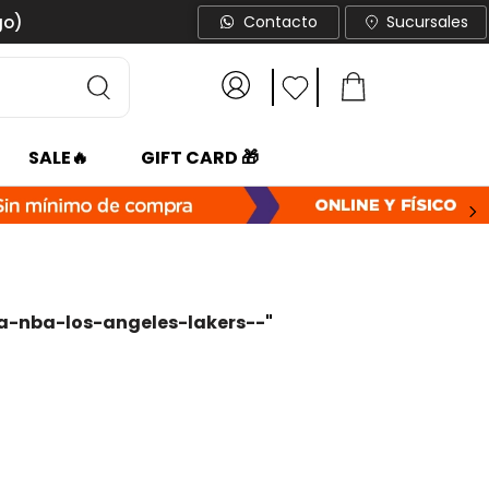
go)
Contacto
Sucursales
SALE🔥
GIFT CARD 🎁
ra-nba-los-angeles-lakers--
"