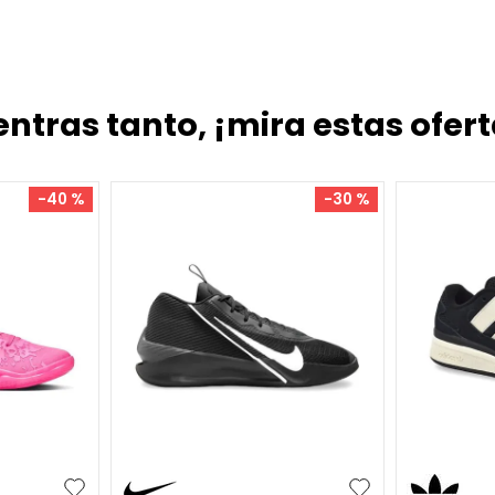
entras tanto, ¡mira estas ofert
S
M
L
XL
XXL
S
M
L
XL
0 %
-
30 %
Remera Puma Melo World
Remera Puma Melo
"Crystal Black"
$
48
.
999
$
55
.
999
$
69
.
999
$
79
.
999
6
cuotas SIN interés de
$
8167
6
cuotas SIN interés
+
5