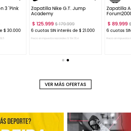
o 2
00
Precio sin impuestos nacionales:
$
40
.
495
,
04
Precio sin impuestos nacionales:
$
46
AGREGAR AL CARRITO
AGREGAR AL 
VER MÁS OFERTAS