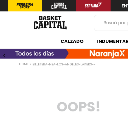
EN
Buscá por prod
TÉRMINOS 
CALZADO
INDUMENTAR
1
.
zapatilla
2
.
niño
BILLETERA-NBA-LOS-ANGELES-LAKERS--
3
.
zapatillas
4
.
medias
5
.
chinelas
OOPS!