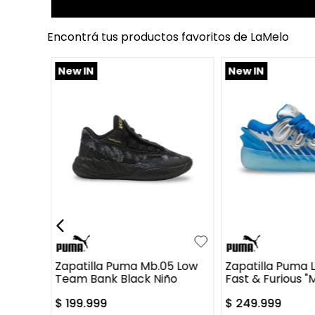
Encontrá tus productos favoritos de LaMelo
New IN
New IN
35
36
36.5
37
34.5
35
36
3
+
1
37.5
38
37
37.5
38
Zapatilla Puma Mb.05 Low
Zapatilla Puma 
Team Bank Black Niño
Fast & Furious "
$
199
.
999
$
249
.
999