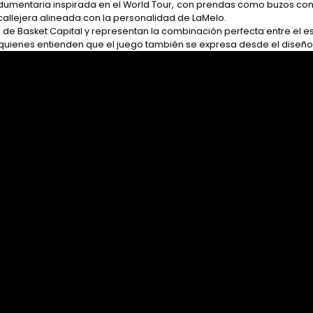
umentaria inspirada en el World Tour, con prendas como buzos con 
a callejera alineada con la personalidad de LaMelo.
de Basket Capital y representan la combinación perfecta entre el es
ra quienes entienden que el juego también se expresa desde el diseñ