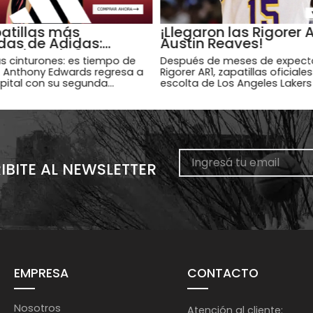
atillas más
¡Llegaron las Rigorer 
das de Adidas:
Austin Reaves!
y Edwards 2
us cinturones: es tiempo de
Después de meses de expectat
 Anthony Edwards regresa a
Rigorer AR1, zapatillas oficiales
pital con su segunda
escolta de Los Angeles Lakers
xclusiva, las AE2.
Reaves, finalmente llegan a l
y ya están disponibles en Bas
Capital.
IBITE AL NEWSLETTER
EMPRESA
CONTACTO
Nosotros
Atención al cliente: