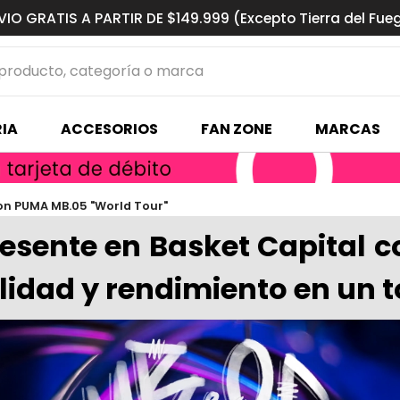
VIO GRATIS A PARTIR DE $149.999 (Excepto Tierra del Fue
ucto, categoría o marca
MÁS BUSCADOS
IA
ACCESORIOS
FAN ZONE
MARCAS
s basquet
con PUMA MB.05 "World Tour"
resente en Basket Capital
lidad y rendimiento en un 