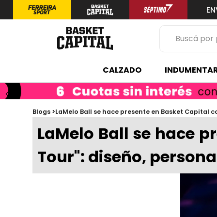
EN
Buscá por prod
TÉRMINOS 
CALZADO
INDUMENTAR
1
.
zapatilla
2
.
niño
3
.
zapatillas
Blogs >
LaMelo Ball se hace presente en Basket Capital 
LaMelo Ball se hace p
4
.
medias
5
.
chinelas
Tour": diseño, persona