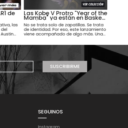
AR1 de
Las Kobe V Protro "Year of the
Mamba" ya están en Basket
Capital
iva, las
No se trata solo de zapatillas. Se trata
 del
de identidad. Por eso, este lanzamiento
 Austin
viene acompañado de algo más. Una
a Argentina
cápsula de indumentaria Black Mamba
ket
que no es para cualquiera: Campera
Nike Kobe Filled 'Year of the Mamba',
Jersey Nike Kobe Baseball Top 'Year of
the Mamba' con personalidad y ADN
callejero, mantra de Basket Capital y
SUSCRIBIRME
Pantalon Nike Kobe 'Year of the Mamba'
de micro-malla plisada y caída amplia,
para vestirse como las estrellas de la
NBA.
SEGUINOS
Instagram