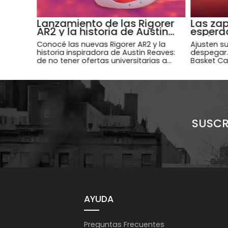
Lanzamiento de las Rigorer
Las zap
AR2 y la historia de Austin
espera
Reaves
Anthon
Conocé las nuevas Rigorer AR2 y la
Ajusten s
historia inspiradora de Austin Reaves:
despegar.
de no tener ofertas universitarias a
Basket Ca
convertirse en una estrella de la NBA.
zapatilla e
SUSCR
AYUDA
Preguntas Frecuentes