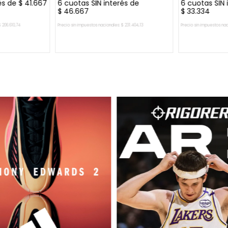
és de
$
41
.
667
6
cuotas SIN interés de
6
cuotas SIN 
$
46
.
667
$
33
.
334
$
206
.
610
,
74
Precio sin impuestos nacionales:
$
231
.
404
,
13
Precio sin impuestos nac
CARRITO
AGREGAR AL CARRITO
AGREGA