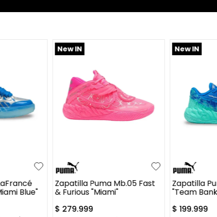
New IN
New IN
6.5
41.5
42
43
44
35
36
3
+
2
+
2
46
48.5
50
37.5
38
LaFrancé
Zapatilla Puma Mb.05 Fast
Zapatilla 
Miami Blue"
& Furious "Miami"
"Team Bank 
$
279
.
999
$
199
.
999