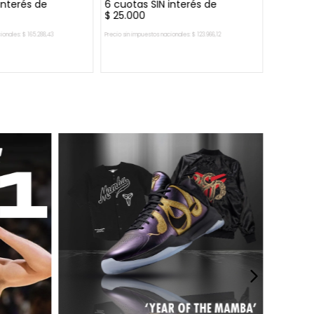
interés de
6
cuotas SIN interés de
$
25
.
000
ionales:
$
165
.
288
,
43
Precio sin impuestos nacionales:
$
123
.
966
,
12
R AL CARRITO
AGREGAR AL CARRITO