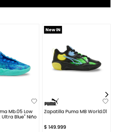
New IN
6.5
37
34.5
35
36
36.5
+
1
+
2
37
37.5
38
Puma Mb.05 Low
Zapatilla Puma MB World.01
Ultra Blue" Niño
$
149
.
999