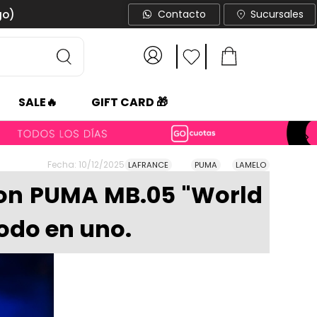
go)
Contacto
Sucursales
SALE🔥
GIFT CARD 🎁
Fecha: 10/12/2025
LAFRANCE
PUMA
LAMELO
 con PUMA MB.05 "World
todo en uno.