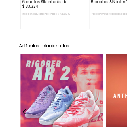
6
cuotas SIN interés de
6
cuotas SIN inter
$
33
.
334
Precio sin impuestos nacionales:
$
165
.
288
,
43
Precio sin impuestos nacionales:
AGREGAR AL CARRITO
AGREGAR AL 
Artículos relacionados