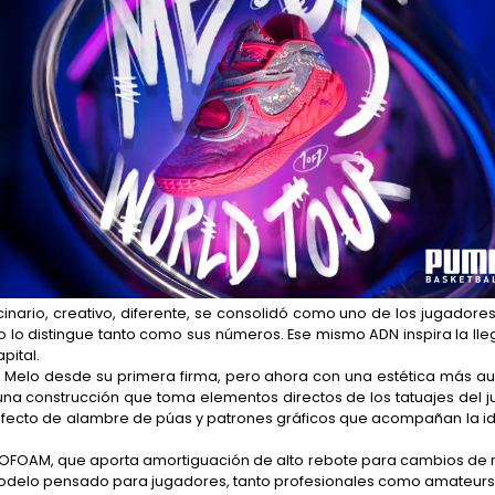
nario, creativo, diferente, se consolidó como uno de los jugadores m
lo lo distingue tanto como sus números. Ese mismo ADN inspira la l
pital.
 Melo desde su primera firma, pero ahora con una estética más a
na construcción que toma elementos directos de los tatuajes del j
 efecto de alambre de púas y patrones gráficos que acompañan la ide
NITROFOAM, que aporta amortiguación de alto rebote para cambios d
odelo pensado para jugadores, tanto profesionales como amateurs, qu