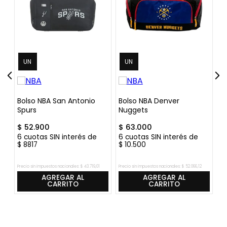
UN
UN
Bolso NBA San Antonio
Bolso NBA Denver
Bo
Spurs
Nuggets
$
52
.
900
$
63
.
000
$
6
cuotas SIN interés de
6
cuotas SIN interés de
6
$
8817
$
10
.
500
$
Precio sin impuestos nacionales:
$
43
.
719
,
01
Precio sin impuestos nacionales:
$
52
.
066
,
12
Pre
AGREGAR AL
AGREGAR AL
CARRITO
CARRITO