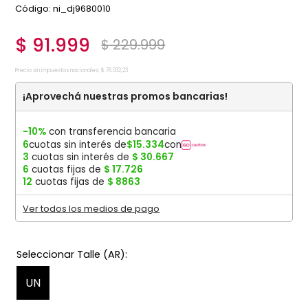
:
ni_dj9680010
$
91
.
999
$
229
.
999
Precio sin impuestos nacionales:
$
76
.
032
,
23
¡Aprovechá nuestras promos bancarias!
-10%
con transferencia bancaria
6
cuotas sin interés de
$
15
.
334
con
3
cuotas sin interés de
$
30
.
667
6
cuotas fijas de
$
17
.
726
12
cuotas fijas de
$
8863
Ver todos los medios de pago
UN