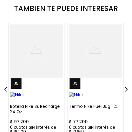
TAMBIEN TE PUEDE INTERESAR
UN
UN
it
Botella Nike Ss Recharge
Termo Nike Fuel Jug 1.2L
B
24 Oz
Á
$
97
.
200
$
77
.
200
$
6
cuotas SIN interés de
6
cuotas SIN interés de
6
$
16
.
200
$
12
.
867
$