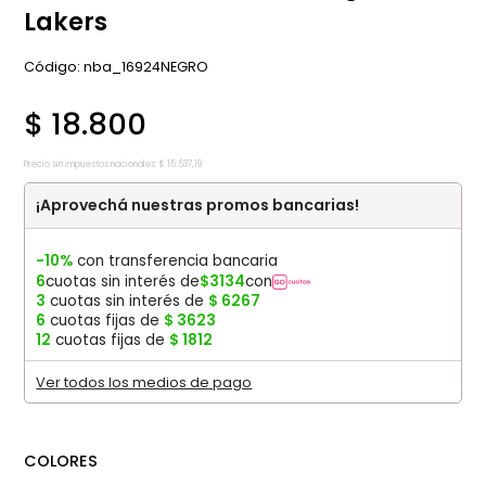
Lakers
:
nba_16924NEGRO
$
18
.
800
Precio sin impuestos nacionales:
$
15
.
537
,
19
¡Aprovechá nuestras promos bancarias!
-10%
con transferencia bancaria
6
cuotas sin interés de
$
3134
con
3
cuotas sin interés de
$
6267
6
cuotas fijas de
$
3623
12
cuotas fijas de
$
1812
Ver todos los medios de pago
COLORES