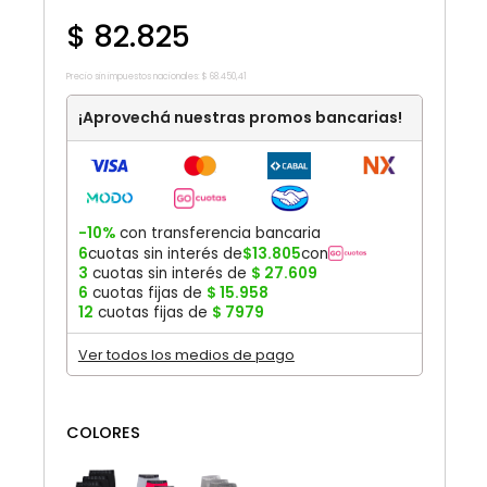
$
82
.
825
Precio sin impuestos nacionales:
$
68
.
450
,
41
¡Aprovechá nuestras promos bancarias!
-10%
con transferencia bancaria
6
cuotas sin interés de
$
13
.
805
con
3
cuotas sin interés de
$
27
.
609
6
cuotas fijas de
$
15
.
958
12
cuotas fijas de
$
7979
Ver todos los medios de pago
COLORES