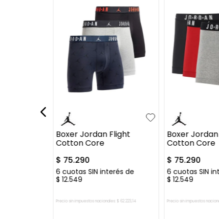
XL
S
M
L
XL
S
M
L
Flight Modal
Boxer Jordan Flight
Boxer Jordan 
Cotton Core
Cotton Core
$
75
.
290
$
75
.
290
erés de
6
cuotas SIN interés de
6
cuotas SIN in
$
12
.
549
$
12
.
549
es:
$
68
.
553
,
72
Precio sin impuestos nacionales:
$
62
.
223
,
14
Precio sin impuestos nacion
 CARRITO
AGREGAR AL CARRITO
AGREGAR A