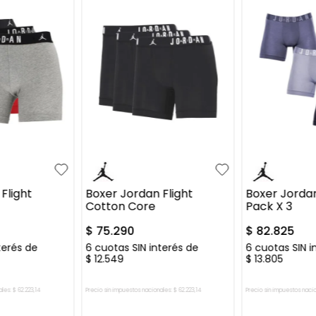
XL
S
M
L
XL
S
M
L
Flight
Boxer Jordan Flight
Boxer Jordan
Cotton Core
Pack X 3
$
75
.
290
$
82
.
825
terés de
6
cuotas SIN interés de
6
cuotas SIN i
$
12
.
549
$
13
.
805
ales:
$
62
.
223
,
14
Precio sin impuestos nacionales:
$
62
.
223
,
14
Precio sin impuestos naci
L CARRITO
AGREGAR AL CARRITO
AGREGAR 