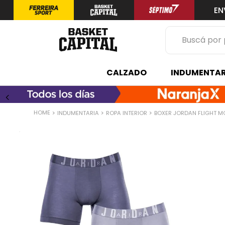
EN
Buscá por prod
TÉRMINOS 
CALZADO
INDUMENTAR
1
.
zapatilla
2
.
niño
INDUMENTARIA
ROPA INTERIOR
BOXER JORDAN FLIGHT M
3
.
zapatillas
4
.
medias
5
.
chinelas