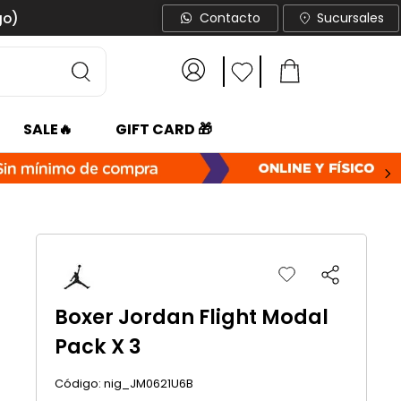
go)
Contacto
Sucursales
SALE🔥
GIFT CARD 🎁
Boxer Jordan Flight Modal
Pack X 3
:
nig_JM0621U6B