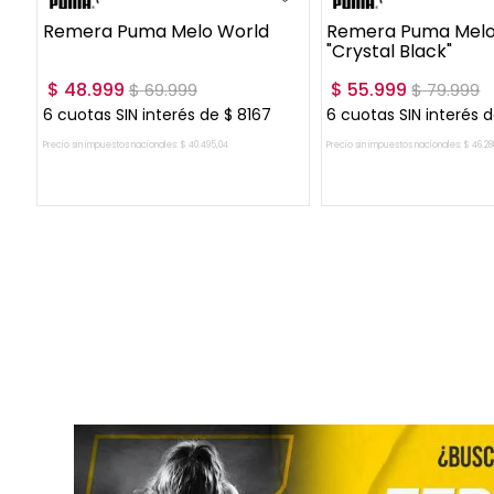
Remera Puma Melo World
Remera Puma Melo 
"Crystal Black"
$
48
.
999
$
55
.
999
$
69
.
999
$
79
.
999
6
cuotas SIN interés de
$
8167
6
cuotas SIN interés 
Precio sin impuestos nacionales:
$
40
.
495
,
04
Precio sin impuestos nacionales:
$
46
.
28
AGREGAR AL CARRITO
AGREGAR AL CA