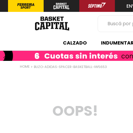
EN
Buscá por prod
TÉRMINOS 
CALZADO
INDUMENTAR
1
.
zapatilla
2
.
niño
BUZO-ADIDAS-SPACER-BASKETBALL-IW5653
3
.
zapatillas
4
.
medias
5
.
chinelas
OOPS!