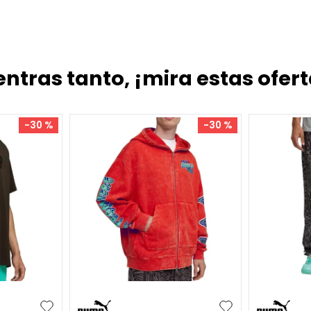
entras tanto, ¡mira estas ofert
-
30 %
-
30 %
XXL
S
M
L
XL
M
L