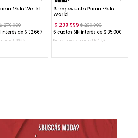
Puma Melo World
Rompeviento Puma Melo
Pe
World
$
209
.
999
$
$
279
.
999
$
299
.
999
 interés de
$
32
.
667
6
cuotas SIN interés de
$
35
.
000
6
c
nacionales:
$
161
.
982
,
64
Precio sin impuestos nacionales:
$
173
.
552
,
89
Prec
GAR AL CARRITO
AGREGAR AL CARRITO