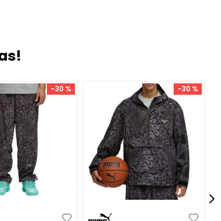
as!
-
30 %
-
30 %
XL
XXL
S
M
L
XL