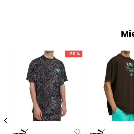
Mi
-
30 %
S
M
L
XL
XXL
S
M
L
XL