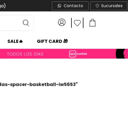
go)
Contacto
Sucursales
SALE🔥
GIFT CARD 🎁
das-spacer-basketball-iw5653
"