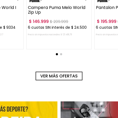
World I
Campera Puma Melo World
Pantalon 
Zip Up
$
146
.
999
$
195
.
999
$
209
.
999
de
$
9334
6
cuotas SIN interés de
$
24
.
500
6
cuotas SIN
0
,
17
Precio sin impuestos nacionales:
$
121
.
486
,
78
Precio sin impuestos 
RRITO
AGREGAR AL CARRITO
AGRE
VER MÁS OFERTAS