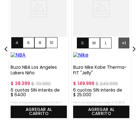
4
6
8
10
S
M
L
+
1
12
14
16
Buzo NBA Los Angeles
Buzo Nike Kobe Therma-
M
Lakers Niño
FIT "Jelly"
S
$
38
.
399
$
70
.
990
$
149
.
999
$
249
.
999
$
6
6
cuotas SIN interés de
6
cuotas SIN interés de
$
$
6400
$
25
.
000
5
Precio sin impuestos nacionales:
$
31
.
734
,
71
Precio sin impuestos nacionales:
$
123
.
966
,
12
Pre
AGREGAR AL
AGREGAR AL
CARRITO
CARRITO