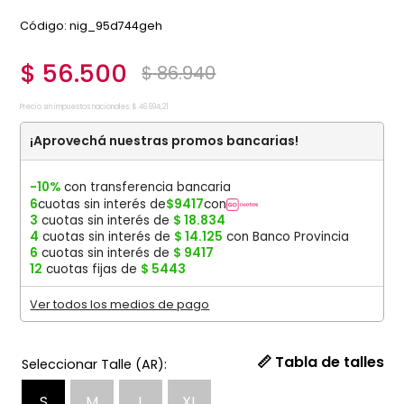
:
nig_95d744geh
$
56
.
500
$
86
.
940
Precio sin impuestos nacionales:
$
46
.
694
,
21
¡Aprovechá nuestras promos bancarias!
-10%
con transferencia bancaria
6
cuotas sin interés de
$
9417
con
3
cuotas sin interés de
$
18
.
834
4
cuotas sin interés de
$
14
.
125
con Banco Provincia
6
cuotas sin interés de
$
9417
12
cuotas fijas de
$
5443
Ver todos los medios de pago
📏 Tabla de talles
S
M
L
XL