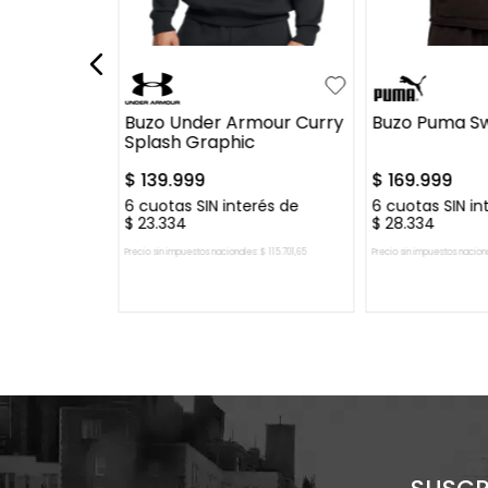
L
S
M
L
XL
S
M
L
dia Day
Buzo Under Armour Curry
Buzo Puma Swi
Splash Graphic
$
139
.
999
$
169
.
999
499
erés de
6
cuotas SIN interés de
6
cuotas SIN in
$
23
.
334
$
28
.
334
es:
$
57
.
842
,
98
Precio sin impuestos nacionales:
$
115
.
701
,
65
Precio sin impuestos nacion
 CARRITO
AGREGAR AL CARRITO
AGREGAR A