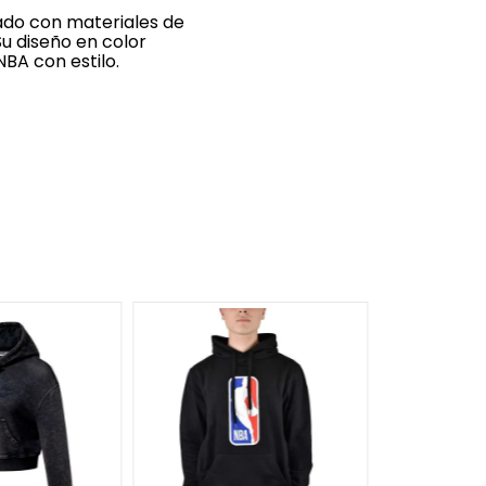
ado con materiales de
Su diseño en color
NBA con estilo.
S
M
XXXL
Buzo Nike 
FIT "Jelly"
$
89
.
999
$
6
cuotas SIN 