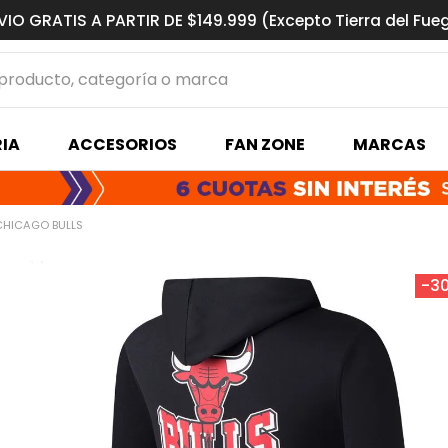
VIO GRATIS A PARTIR DE $149.999 (Excepto Tierra del Fue
ucto, categoría o marca
MÁS BUSCADOS
IA
ACCESORIOS
FAN ZONE
MARCAS
s basquet
CHICAGO BULLS
-
3