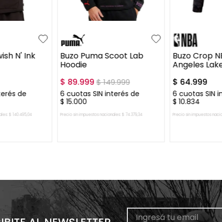
XL
S
M
L
XL
XXL
XS
S
sh N' Ink
Buzo Puma Scoot Lab
Buzo Crop N
Hoodie
Angeles Lak
$
89
.
999
$
64
.
999
$
149
.
999
terés de
6
cuotas SIN interés de
6
cuotas SIN i
$
15
.
000
$
10
.
834
ales:
$
140
.
495
,
04
Precio sin impuestos nacionales:
$
74
.
379
,
34
Precio sin impuestos naci
L CARRITO
AGREGAR AL CARRITO
AGREGAR 