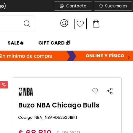
go)
Contacto
Sucursales
SALE🔥
GIFT CARD 🎁
0 %
Buzo NBA Chicago Bulls
:
NBA_NBAHD525201BK1