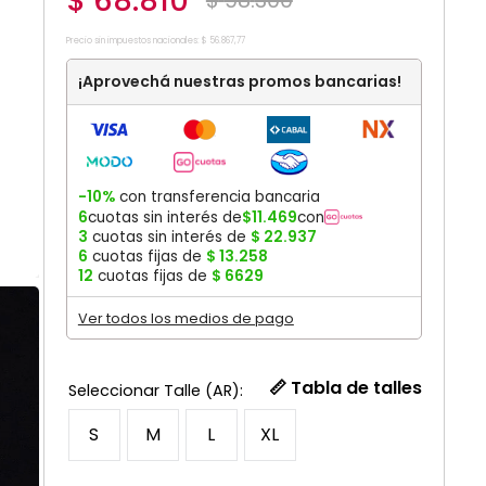
$
68
.
810
$
98
.
300
Precio sin impuestos nacionales:
$
56
.
867
,
77
¡Aprovechá nuestras promos bancarias!
-10%
con transferencia bancaria
6
cuotas sin interés de
$
11
.
469
con
3
cuotas sin interés de
$
22
.
937
6
cuotas fijas de
$
13
.
258
12
cuotas fijas de
$
6629
Ver todos los medios de pago
📏 Tabla de talles
S
M
L
XL