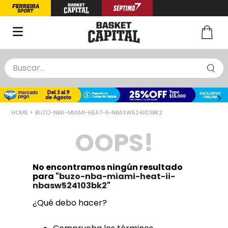
Buscar...
TÉRMINOS MÁS BUSCADOS
1
.
zapatillas basquet
BUZO-NBA-MIAMI-HEAT-II-NBASW524103BK2
2
.
niño
OOPS!
3
.
zapatillas
4
.
medias
No encontramos ningún resultado
5
.
chinelas
para "
buzo-nba-miami-heat-ii-
nbasw524103bk2
"
¿Qué debo hacer?