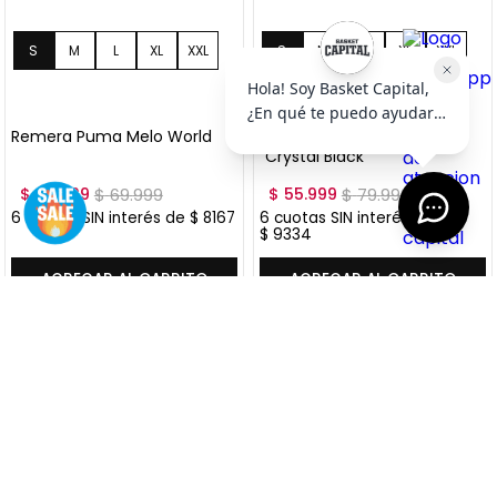
S
M
L
XL
S
M
L
XL
+
2
+
2
XXL
XXL
Remera Puma Melo World
Remera Puma Melo World I
"Crystal Black"
$
48
.
999
$
69
.
999
$
55
.
999
$
79
.
999
6
cuotas SIN interés de
$
8167
6
cuotas SIN interés de
$
9334
Precio sin impuestos nacionales:
$
40
.
495
,
04
Precio sin impuestos nacionales:
$
46
.
280
,
17
AGREGAR AL CARRITO
AGREGAR AL CARRITO
VER MÁS OFERTAS