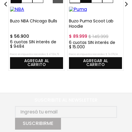
L
XXL
Buzo NBA Chicago Bulls
Buzo Puma Scoot Lab
B
Hoodie
A
$
56
.
900
$
89
.
999
$
149
.
999
$
6
cuotas SIN interés de
6
6
cuotas SIN interés de
$
9484
$
$
15
.
000
Precio sin impuestos nacionales:
$
47
.
024
,
79
Precio sin impuestos nacionales:
$
74
.
379
,
34
Pre
AGREGAR AL
AGREGAR AL
CARRITO
CARRITO
SUSCRIBITE AL NEWSLETTER
SUSCRIBIRME