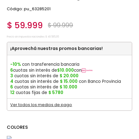
:
pu_63285201
$
59
.
999
$
99
.
999
Precio sin impuestos nacionales:
$
49
.
585
,
95
¡Aprovechá nuestras promos bancarias!
-10%
con transferencia bancaria
6
cuotas sin interés de
$
10
.
000
con
3
cuotas sin interés de
$
20
.
000
4
cuotas sin interés de
$
15
.
000
con Banco Provincia
6
cuotas sin interés de
$
10
.
000
12
cuotas fijas de
$
5780
Ver todos los medios de pago
COLORES