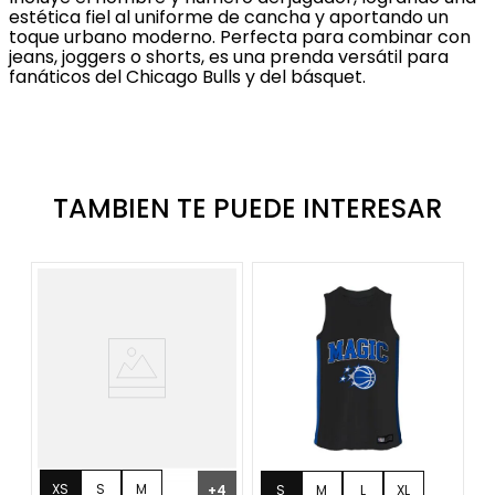
estética fiel al uniforme de cancha y aportando un
toque urbano moderno. Perfecta para combinar con
jeans, joggers o shorts, es una prenda versátil para
fanáticos del Chicago Bulls y del básquet.
TAMBIEN TE PUEDE INTERESAR
¡
XS
S
M
+
4
S
M
L
XL