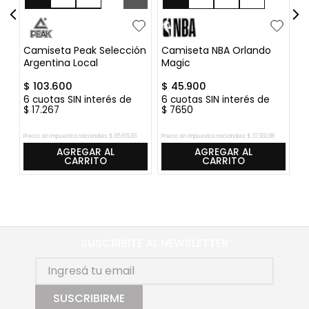
L
XL
XXL
XXXL
l
Camiseta Peak Selección
Camiseta NBA Orlando
C
Argentina Local
Magic
K
$
103
.
600
$
45
.
900
$
6
cuotas SIN interés de
6
cuotas SIN interés de
6
$
17
.
267
$
7650
$
Precio sin impuestos nacionales:
$
85
.
619
,
83
Precio sin impuestos nacionales:
$
37
.
933
,
88
Pre
AGREGAR AL
AGREGAR AL
CARRITO
CARRITO
SUSCRIBITE AL NEWSLETTER
SUSCRIBIRME