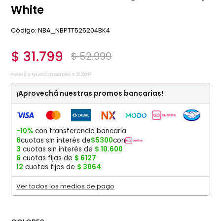
White
:
NBA_NBPTT525204BK4
$
31
.
799
$
52
.
999
Precio sin impuestos nacionales:
$
26
.
280
,
17
¡Aprovechá nuestras promos bancarias!
-10%
con transferencia bancaria
6
cuotas sin interés de
$
5300
con
3
cuotas sin interés de
$
10
.
600
6
cuotas fijas de
$
6127
12
cuotas fijas de
$
3064
Ver todos los medios de pago