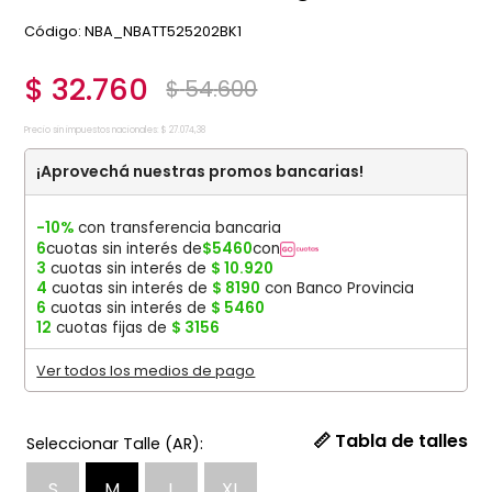
:
NBA_NBATT525202BK1
$
32
.
760
$
54
.
600
Precio sin impuestos nacionales:
$
27
.
074
,
38
¡Aprovechá nuestras promos bancarias!
-10%
con transferencia bancaria
6
cuotas sin interés de
$
5460
con
3
cuotas sin interés de
$
10
.
920
4
cuotas sin interés de
$
8190
con Banco Provincia
6
cuotas sin interés de
$
5460
12
cuotas fijas de
$
3156
Ver todos los medios de pago
📏 Tabla de talles
S
M
L
XL