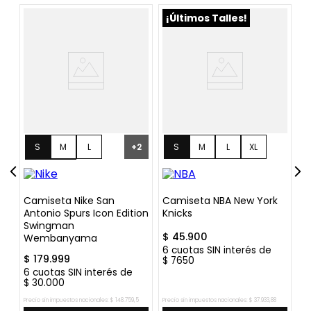
¡Últimos Talles!
S
M
L
+
2
S
M
L
XL
XL
XXL
Camiseta Nike San
Camiseta NBA New York
C
Antonio Spurs Icon Edition
Knicks
M
Swingman
$
45
.
900
$
Wembanyama
6
cuotas SIN interés de
6
$
179
.
999
$
7650
$
6
cuotas SIN interés de
$
30
.
000
Precio sin impuestos nacionales:
$
148
.
759
,
5
Precio sin impuestos nacionales:
$
37
.
933
,
88
Pre