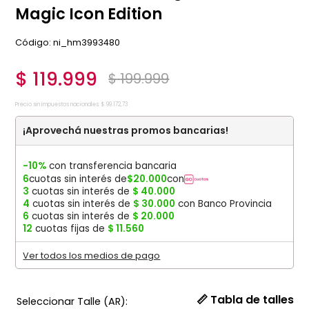
Magic Icon Edition
:
ni_hm3993480
$
119
.
999
$
199
.
999
Precio sin impuestos nacionales:
$
99
.
172
,
73
¡Aprovechá nuestras promos bancarias!
-10%
con transferencia bancaria
6
cuotas sin interés de
$
20
.
000
con
3
cuotas sin interés de
$
40
.
000
4
cuotas sin interés de
$
30
.
000
con Banco Provincia
6
cuotas sin interés de
$
20
.
000
12
cuotas fijas de
$
11
.
560
Ver todos los medios de pago
📏 Tabla de talles