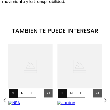
movimiento y la transpirabilidad.
TAMBIEN TE PUEDE INTERESAR
S
M
L
S
M
L
1
+
1
+
1
XL
XL