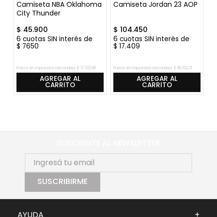
s
Camiseta NBA Oklahoma
Camiseta Jordan 23 AOP
C
City Thunder
A
$
45
.
900
$
104
.
450
$
6
cuotas SIN interés de
6
cuotas SIN interés de
6
$
7650
$
17
.
409
$
Precio sin impuestos nacionales:
$
37
.
933
,
88
Precio sin impuestos nacionales:
$
86
.
322
,
31
Pre
AGREGAR AL
AGREGAR AL
CARRITO
CARRITO
SUSCRIBITE AL NEWSLETTER
SUSCRIBIRME
AYUDA
+