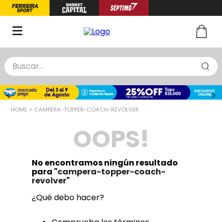
Buscar...
TÉRMINOS MÁS BUSCADOS
1
.
zapatillas basquet
CAMPERA-TOPPER-COACH-REVOLVER
2
.
niño
OOPS!
3
.
zapatillas
4
.
medias
No encontramos ningún resultado
5
.
chinelas
para "
campera-topper-coach-
revolver
"
¿Qué debo hacer?