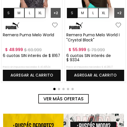
2
S
M
L
XL
+
1
M
L
XL
XXL
+
Campera Puma Melo World
Pantalon Puma Melo World
Zip Up
$
146
.
999
$
209
.
999
$
195
.
999
$
279
.
999
6
cuotas SIN interés de
6
cuotas SIN interés de
$
24
.
500
$
32
.
667
Precio sin impuestos nacionales:
$
121
.
486
,
78
Precio sin impuestos nacionales:
$
161
.
982
,
64
AGREGAR AL CARRITO
AGREGAR AL CARRITO
VER MÁS OFERTAS