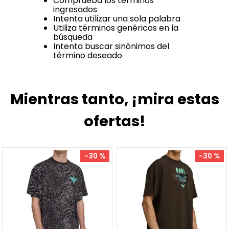
Comprueba los términos
ingresados
Intenta utilizar una sola palabra
Utiliza términos genéricos en la
búsqueda
Intenta buscar sinónimos del
término deseado
Mientras tanto, ¡mira estas
ofertas!
%
-
30 %
-
30 