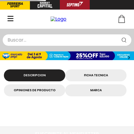
Buscar...
TÉRMINOS MÁS BUSCADOS
1
.
zapatillas basquet
2
.
niño
DESCRIPCION
FICHA TECNICA
3
.
zapatillas
OPINIONES DE PRODUCTO
MARCA
4
.
medias
5
.
chinelas
SUSCRIBITE AL NEWSLETTER