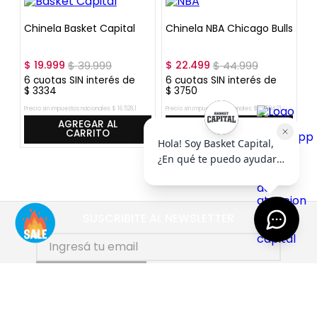
Chinela Basket Capital
Chinela NBA Chicago Bulls
C
C
$
19
.
999
$
39
.
999
$
22
.
499
$
44
.
999
$
6
cuotas SIN interés de
6
cuotas SIN interés de
6
$
3334
$
3750
$
Precio sin impuestos nacionales:
$
16
.
528
,
1
Precio sin impuestos nacionales:
$
18
.
594
,
21
Pre
AGREGAR AL
AGREGAR AL
CARRITO
CARRITO
SUSCRIBITE AL NEWSLETTER
SUSCRIBIRME