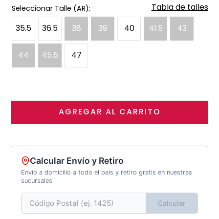
Tabla de talles
35.5
36.5
38
39
40
41.5
43
44
45.5
47
AGREGAR AL CARRITO
Calcular Envío y Retiro
Envío a domicilio a todo el país y retiro gratis en nuestras
sucursales
Calcular