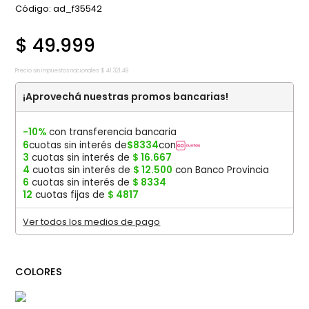
:
ad_f35542
$
49
.
999
Precio sin impuestos nacionales:
$
41
.
321
,
49
¡Aprovechá nuestras promos bancarias!
-10%
con transferencia bancaria
6
cuotas sin interés de
$
8334
con
3
cuotas sin interés de
$
16
.
667
4
cuotas sin interés de
$
12
.
500
con Banco Provincia
6
cuotas sin interés de
$
8334
12
cuotas fijas de
$
4817
Ver todos los medios de pago
COLORES