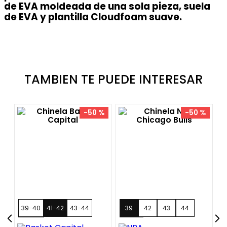
de EVA moldeada de una sola pieza, suela
de EVA y plantilla Cloudfoam suave.
TAMBIEN TE PUEDE INTERESAR
39-40
41-42
43-44
39
42
43
1
+
1
45-46
44
40-41