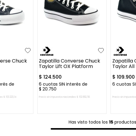
35
36.5
37
38
35
36
40
41
+
2
39
40
41
37.5
verse Chuck
Zapatilla Converse Chuck
Zapatilla
Taylor Lift OX Platform
Taylor All 
$
124
.
500
$
109
.
900
erés de
6
cuotas SIN interés de
6
cuotas SI
$
20
.
750
es:
$
103
.
223
,
14
Precio sin impuestos nacionales:
$
102
.
892
,
56
Precio sin impuestos
L CARRITO
AGREGAR AL CARRITO
AGREG
Has visto todos los
15
producto