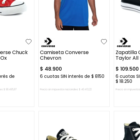
5
37
35
36
+
9
L
37.5
verse Chuck
Camiseta Converse
Zapatilla
 Ox
Chevron
Taylor All
$
48
.
900
$
109
.
500
erés de
6
cuotas SIN interés de
$
8150
6
cuotas SI
$
18
.
250
es:
$
90
.
495
,
87
Precio sin impuestos nacionales:
$
40
.
413
,
22
Precio sin impuestos
L CARRITO
AGREGAR AL CARRITO
AGREG