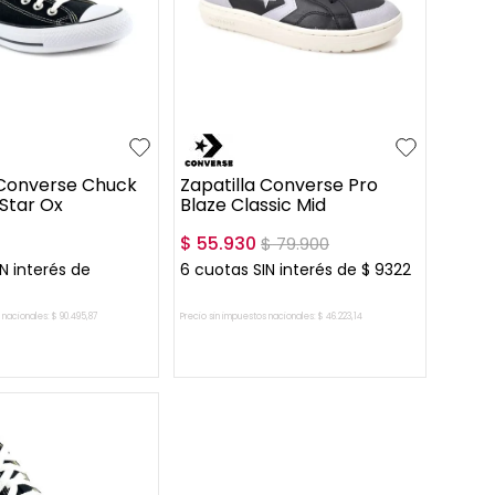
36.5
37
37
39
40
41
+
11
+
2
42
43
44
 Converse Chuck
Zapatilla Converse Pro
 Star Ox
Blaze Classic Mid
$
55
.
930
$
79
.
900
N interés de
6
cuotas SIN interés de
$
9322
 nacionales:
$
90
.
495
,
87
Precio sin impuestos nacionales:
$
46
.
223
,
14
AR AL CARRITO
AGREGAR AL CARRITO