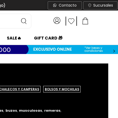
go)
Contacto
Sucursales
SALE🔥
GIFT CARD 🎁
>
CHALECOS Y CAMPERAS
BOLSOS Y MOCHILAS
as
,
buzos
,
musculosas
,
remeras
,