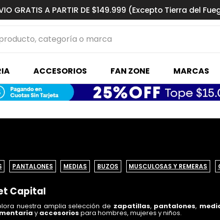
VIO GRATIS A PARTIR DE $149.999 (Excepto Tierra del Fue
ucto, categoría o marca
MÁS BUSCADOS
IA
ACCESORIOS
FAN ZONE
MARCAS
s basquet
S
PANTALONES
MEDIAS
BUZOS
MUSCULOSAS Y REMERAS
et Capital
xplora nuestra amplia selección de
zapatillas
,
pantalones
,
medi
mentaria
y
accesorios
para hombres, mujeres y niños.