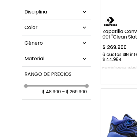
39
39.5
40
ZAPATILLAS
49
50.5
52
Shai Gilgeous-
Disciplina
Alexander
41
Mostrar 16 más
BASQUET
Color
Zapatilla Conv
CASUAL
001 "Clean Sla
AZUL
Género
$
269
.
900
BEIGE
6
cuotas SIN int
Hombre
BLANCO
Material
$
44
.
984
Mujer
CAMUFLADO
Precio sin impuestos nacional
Cuero / Pu / Sintetico
Unisex
GRIS
AGREGAR A
Lona
LILA
Polyester
$ 48.900
–
$ 269.900
NEGRO
Textil/Sintetico
ROJO