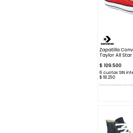
35
36
36.
37.5
Zapatilla Con
Taylor All Star
$
109
.
500
6
cuotas SIN int
$
18
.
250
Precio sin impuestos nacional
AGREGAR A