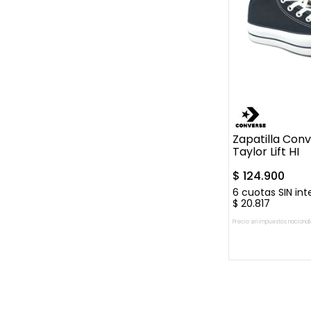
35
36.5
37
Zapatilla Con
Taylor Lift HI
$
124
.
900
6
cuotas SIN int
$
20
.
817
Precio sin impuestos nacional
AGREGAR A