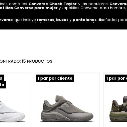
sicos como las
Converse Chuck Taylor
y las populares
Convers
atillas Converse para mujer
y zapatillas Converse para hombre, 
nverse
, que incluye
remeras
,
buzos
y
pantalones
diseñados para 
onverse
, tenemos todo lo que necesitas para destacar.
ilas
y
bolsos
, ideales para llevar tus pertenencias con estilo. A
te productos
Converse
de calidad en cada compra. ¡Explora nuest
15
PRODUCTOS
s!
1 par por cliente
1 par por 
nte