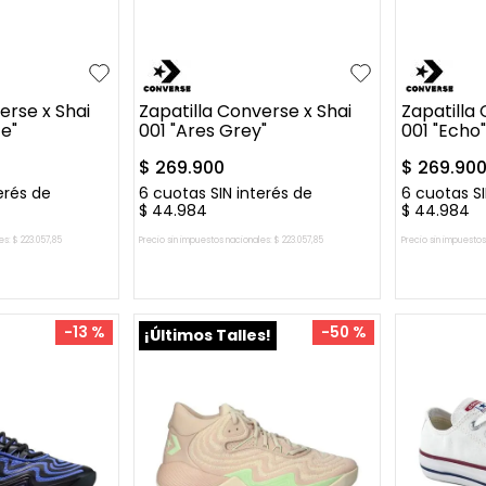
39
48
49
50.5
37.5
39
53.5
+
1
52
53.5
45
erse x Shai
Zapatilla Converse x Shai
Zapatilla
te"
001 "Ares Grey"
001 "Echo"
$
269
.
900
$
269
.
90
erés de
6
cuotas SIN interés de
6
cuotas SI
$
44
.
984
$
44
.
984
es:
$
223
.
057
,
85
Precio sin impuestos nacionales:
$
223
.
057
,
85
Precio sin impuestos
L CARRITO
AGREGAR AL CARRITO
AGREG
-
13 %
-
50 %
¡Últimos Talles!