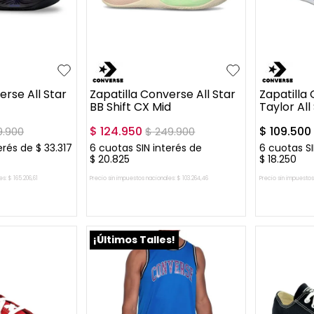
44
35
36
+
3
44
37.5
erse All Star
Zapatilla Converse All Star
Zapatilla
BB Shift CX Mid
Taylor All
$
124
.
950
$
109
.
500
9
.
900
$
249
.
900
erés de
$
33
.
317
6
cuotas SIN interés de
6
cuotas SI
$
20
.
825
$
18
.
250
es:
$
165
.
206
,
61
Precio sin impuestos nacionales:
$
103
.
264
,
46
Precio sin impuestos
L CARRITO
AGREGAR AL CARRITO
AGREG
¡Últimos Talles!