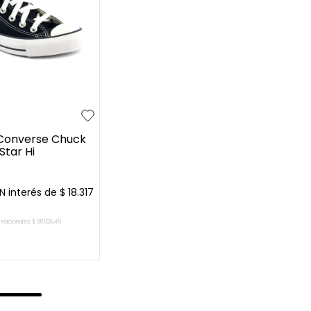
36.5
37
+
10
 Converse Chuck
Star Hi
N interés de
$
18
.
317
 nacionales:
$
90
.
826
,
45
AR AL CARRITO
s