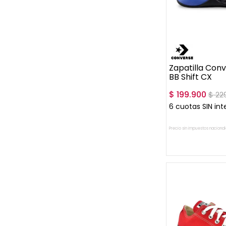
40
41
42
45
Zapatilla Conv
BB Shift CX
$
199
.
900
$
22
6
cuotas SIN int
Precio sin impuestos nacional
AGREGAR A