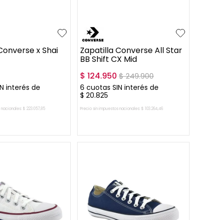
39.5
41
+
7
43
44
45
45.5
46.5
 Converse x Shai
Zapatilla Converse All Star
BB Shift CX Mid
0
$
124
.
950
$
249
.
900
N interés de
6
cuotas SIN interés de
$
20
.
825
 nacionales:
$
223
.
057
,
85
Precio sin impuestos nacionales:
$
103
.
264
,
46
AR AL CARRITO
AGREGAR AL CARRITO