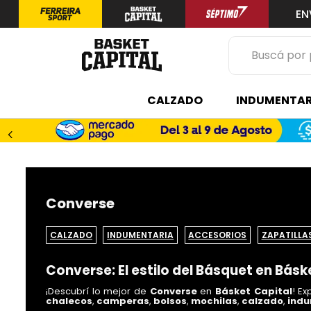
EN
Buscá por prod
TÉRMINOS 
CALZADO
INDUMENTAR
1
.
zapatilla
2
.
niño
3
.
zapatillas
4
.
medias
Converse
5
.
chinelas
CALZADO
INDUMENTARIA
ACCESORIOS
ZAPATILLA
Converse: El estilo del Básquet en Básk
¡Descubrí lo mejor de
Converse
en
Básket Capital
! E
chalecos
,
camperas
,
bolsos
,
mochilas
,
calzado
,
indu