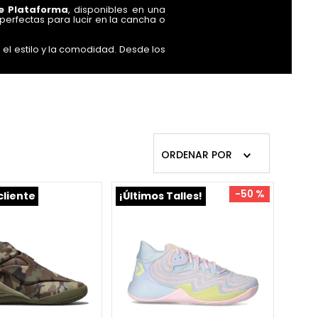
e Plataforma
, disponibles en una
perfectas para lucir en la cancha o
el estilo y la comodidad. Desde los
demás, explora nuestra selección de
ra colección hoy mismo y lleva tu
ORDENAR POR
-
50 %
cliente
¡Últimos Talles!