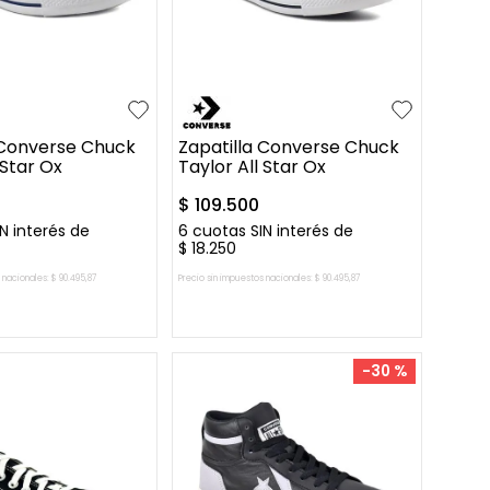
36.5
37
35
36
36.5
37
+
11
+
7
37.5
 Converse Chuck
Zapatilla Converse Chuck
 Star Ox
Taylor All Star Ox
$
109
.
500
N interés de
6
cuotas SIN interés de
$
18
.
250
 nacionales:
$
90
.
495
,
87
Precio sin impuestos nacionales:
$
90
.
495
,
87
AR AL CARRITO
AGREGAR AL CARRITO
-
30 %