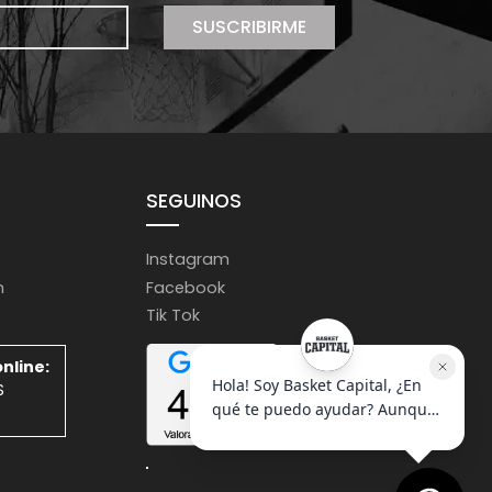
SUSCRIBIRME
SEGUINOS
Instagram
m
Facebook
Tik Tok
nline:
S
S