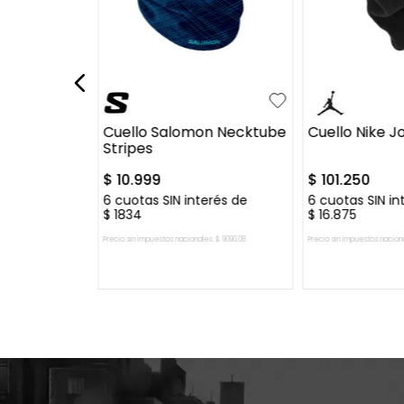
UN
UN
on Necktube
Cuello Salomon Necktube
Cuello Nike J
Stripes
$
10
.
999
$
101
.
250
99
erés de
6
cuotas SIN interés de
6
cuotas SIN in
$
1834
$
16
.
875
es:
$
16
.
197
,
52
Precio sin impuestos nacionales:
$
9090
,
08
Precio sin impuestos nacion
 CARRITO
AGREGAR AL CARRITO
AGREGAR A