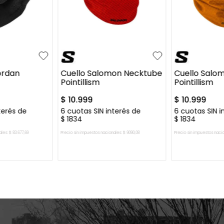
UN
UN
ordan
Cuello Salomon Necktube
Cuello Salo
Pointillism
Pointillism
$
10
.
999
$
10
.
999
terés de
6
cuotas SIN interés de
6
cuotas SIN i
$
1834
$
1834
ales:
$
83
.
677
,
69
Precio sin impuestos nacionales:
$
9090
,
08
Precio sin impuestos naci
L CARRITO
AGREGAR AL CARRITO
AGREGAR 