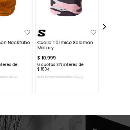
UN
UN
mon Necktube
Cuello Térmico Salomon
Cuello Sal
Military
$
10
.
999
$
8799
$
10
.
nterés de
6
cuotas SIN interés de
6
cuotas SIN 
$
1834
$
1467
onales:
$
9090
,
08
Precio sin impuestos nacionales:
$
9090
,
08
Precio sin impuestos nac
AL CARRITO
AGREGAR AL CARRITO
AGREGAR