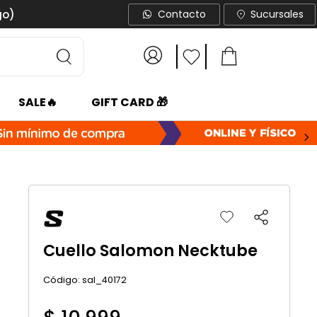
go)
Contacto
Sucursales
SALE🔥
GIFT CARD 🎁
Cuello Salomon Necktube
:
sal_40172