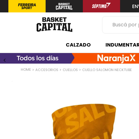
EN
Buscá por prod
TÉRMINOS 
CALZADO
INDUMENTAR
1
.
zapatilla
2
.
niño
ACCESORIOS
CUELLOS
CUELLO SALOMON NECKTUBE
3
.
zapatillas
4
.
medias
5
.
chinelas