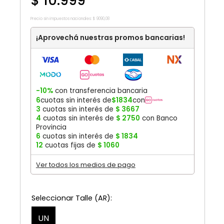
$
10
.
999
Precio sin impuestos nacionales:
$
9090
,
08
¡Aprovechá nuestras promos bancarias!
-10%
con transferencia bancaria
6
cuotas sin interés de
$
1834
con
3
cuotas sin interés de
$
3667
4
cuotas sin interés de
$
2750
con Banco
Provincia
6
cuotas sin interés de
$
1834
12
cuotas fijas de
$
1060
Ver todos los medios de pago
UN