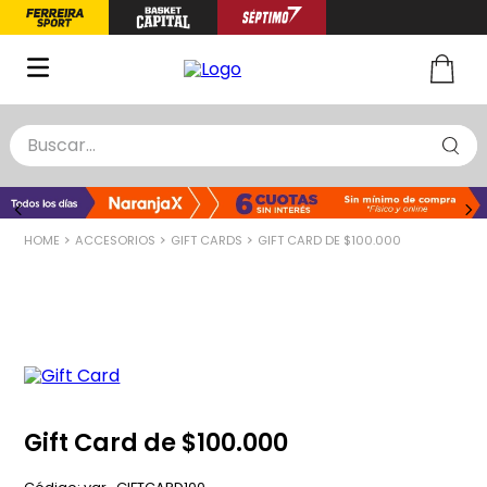
Buscar...
TÉRMINOS MÁS BUSCADOS
1
.
zapatillas basquet
ACCESORIOS
GIFT CARDS
GIFT CARD DE $100.000
2
.
niño
3
.
zapatillas
4
.
medias
5
.
chinelas
Gift Card de $100.000