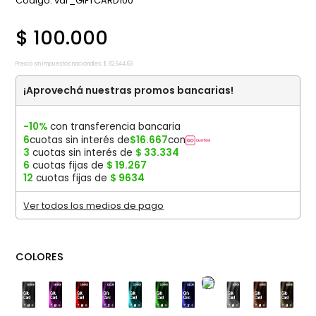
:
var_GIFTCARD100
$
100
.
000
Precio sin impuestos nacionales:
$
82
.
644
,
63
¡Aprovechá nuestras promos bancarias!
-10%
con transferencia bancaria
6
cuotas sin interés de
$
16
.
667
con
3
cuotas sin interés de
$
33
.
334
6
cuotas fijas de
$
19
.
267
12
cuotas fijas de
$
9634
Ver todos los medios de pago
COLORES