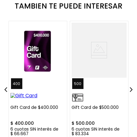
TAMBIEN TE PUEDE INTERESAR
400
500
Gift Card de $400.000
Gift Card de $500.000
G
$
400
.
000
$
500
.
000
$
6
cuotas SIN interés de
6
cuotas SIN interés de
6
$
66
.
667
$
83
.
334
$