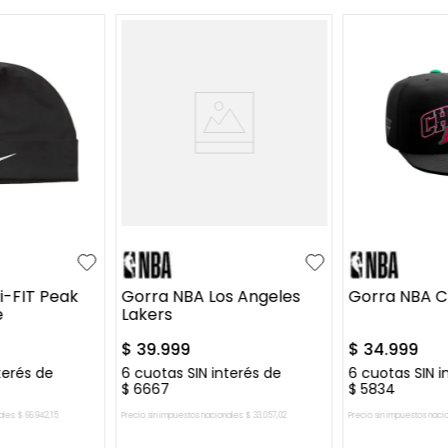
UN
UN
i-FIT Peak
Gorra NBA Los Angeles
Gorra NBA C
e
Lakers
$
39
.
999
$
34
.
999
terés de
6
cuotas SIN interés de
6
cuotas SIN i
$
6667
$
5834
ales:
$
66
.
942
,
15
Precio sin impuestos nacionales:
$
33
.
057
,
02
Precio sin impuestos naci
L CARRITO
AGREGAR AL CARRITO
AGREGAR 