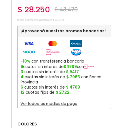
$
28
.
250
$
43
.
470
Precio sin impuestos nacionales:
$
23
.
347
,
11
¡Aprovechá nuestras promos bancarias!
-10%
con transferencia bancaria
6
cuotas sin interés de
$
4709
con
3
cuotas sin interés de
$
9417
4
cuotas sin interés de
$
7063
con Banco
Provincia
6
cuotas sin interés de
$
4709
12
cuotas fijas de
$
2722
Ver todos los medios de pago
COLORES