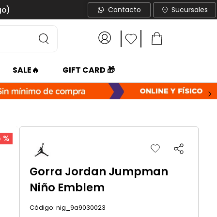
go)
Contacto
Sucursales
SALE🔥
GIFT CARD 🎁
5 %
Gorra Jordan Jumpman
Niño Emblem
:
nig_9a9030023