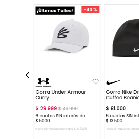
-
40 %
¡Últimos Talles!
S-M
UN
a The
Gorra Under Armour
Gorro Nike Dr
o Bulls
Curry
Cuffed Beani
$
29
.
999
$
81
.
000
99
$
49
.
999
erés de
6
cuotas SIN interés de
6
cuotas SIN in
$
5000
$
13
.
500
es:
$
34
.
709
,
92
Precio sin impuestos nacionales:
$
24
.
792
,
56
Precio sin impuestos nacion
 CARRITO
AGREGAR AL CARRITO
AGREGAR A