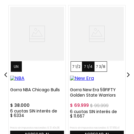
UN
7 1/2
7 1/4
7 3/8
Gorra NBA Chicago Bulls
Gorra New Era 59FIFTY
G
Golden State Warriors
$
38
.
000
$
69
.
999
$
99
.
999
$
6
cuotas SIN interés de
6
cuotas SIN interés de
6
$
6334
$
11
.
667
$
4
Precio sin impuestos nacionales:
$
31
.
404
,
96
Precio sin impuestos nacionales:
$
57
.
850
,
41
Pre