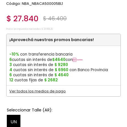
:
NBA_NBACA500005BL1
$
27
.
840
$
46
.
400
Precio sin impuestos nacionales:
$
23
.
008
,
26
¡Aprovechá nuestras promos bancarias!
-10%
con transferencia bancaria
6
cuotas sin interés de
$
4640
con
3
cuotas sin interés de
$
9280
4
cuotas sin interés de
$
6960
con Banco Provincia
6
cuotas sin interés de
$
4640
12
cuotas fijas de
$
2682
Ver todos los medios de pago
UN