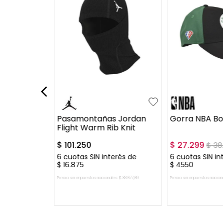
UN
UN
 Miami
Pasamontañas Jordan
Gorra NBA Bo
Flight Warm Rib Knit
$
101
.
250
$
27
.
299
999
$
38
erés de
6
cuotas SIN interés de
6
cuotas SIN in
$
16
.
875
$
4550
es:
$
46
.
280
,
17
Precio sin impuestos nacionales:
$
83
.
677
,
69
Precio sin impuestos nacion
 CARRITO
AGREGAR AL CARRITO
AGREGAR A