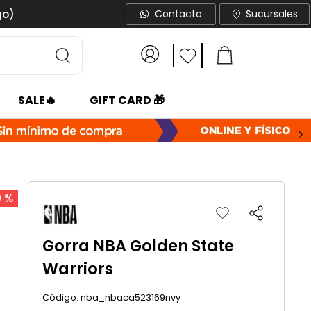
go)
Contacto
Sucursales
SALE🔥
GIFT CARD 🎁
0 %
Gorra NBA Golden State
Warriors
:
nba_nbaca523169nvy