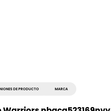
NIONES DE PRODUCTO
MARCA
e Warriors nbaca523169nvy