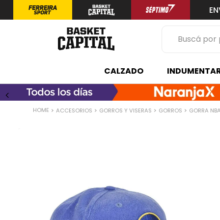
EN
Buscá por prod
TÉRMINOS 
CALZADO
INDUMENTAR
1
.
zapatilla
2
.
niño
ACCESORIOS
GORROS Y VISERAS
GORROS
GORRA NBA
3
.
zapatillas
4
.
medias
5
.
chinelas