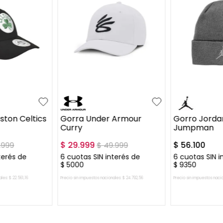
S-M
UN
ston Celtics
Gorra Under Armour
Gorro Jorda
Curry
Jumpman
$
29
.
999
$
56
.
100
.
999
$
49
.
999
terés de
6
cuotas SIN interés de
6
cuotas SIN i
$
5000
$
9350
ales:
$
22
.
561
,
16
Precio sin impuestos nacionales:
$
24
.
792
,
56
Precio sin impuestos naci
L CARRITO
AGREGAR AL CARRITO
AGREGAR 