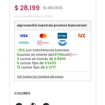
$
28
.
199
$
46
.
999
Precio sin impuestos nacionales:
$
23
.
304
,
96
¡Aprovechá nuestras promos bancarias!
-10%
con transferencia bancaria
6
cuotas sin interés de
$
4700
con
3
cuotas sin interés de
$
9400
6
cuotas fijas de
$
5433
12
cuotas fijas de
$
2717
Ver todos los medios de pago
COLORES