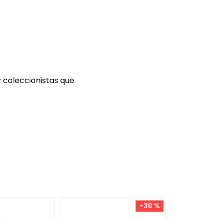
y coleccionistas que
8-20
-
30 %