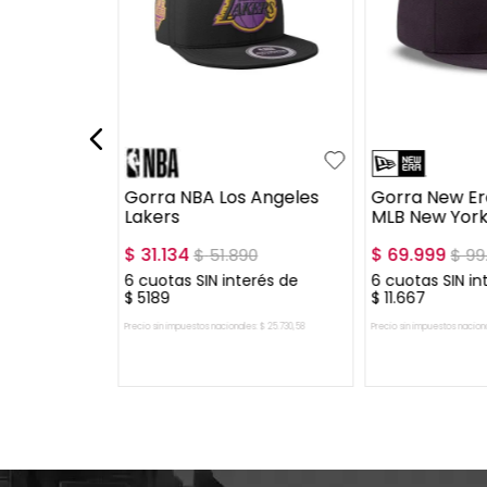
UN
7 1/2
7 1/4
7 3
 Club
Gorra NBA Los Angeles
Gorra New Er
Lakers
MLB New Yor
$
31
.
134
$
69
.
999
$
51
.
890
$
99
erés de
6
cuotas SIN interés de
6
cuotas SIN in
$
5189
$
11
.
667
es:
$
46
.
074
,
38
Precio sin impuestos nacionales:
$
25
.
730
,
58
Precio sin impuestos nacion
 CARRITO
AGREGAR AL CARRITO
AGREGAR A