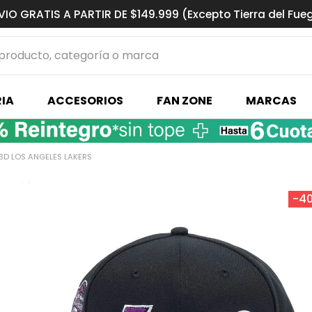
VIO GRATIS A PARTIR DE $149.999 (Excepto Tierra del Fue
ucto, categoría o marca
MÁS BUSCADOS
IA
ACCESORIOS
FAN ZONE
MARCAS
s basquet
3D LOS ANGELES LAKERS
-
4