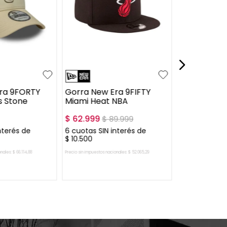
New York K
$
69
.
999
$
6
cuotas SIN 
$
11
.
667
UN
ra 9FORTY
Gorra New Era 9FIFTY
s Stone
Miami Heat NBA
$
62
.
999
$
89
.
999
nterés de
6
cuotas SIN interés de
$
10
.
500
onales:
$
66
.
114
,
88
Precio sin impuestos nacionales:
$
52
.
065
,
29
Precio sin impuestos nac
AL CARRITO
AGREGAR AL CARRITO
AGREGAR