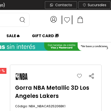
go)
Contacto
Sucursales
SALE🔥
GIFT CARD 🎁
0 %
Gorra NBA Metallic 3D Los
Angeles Lakers
:
NBA_NBACA525206BK1