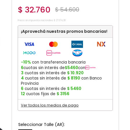
$
32
.
760
$
54
.
600
Precio sin impuestos nacionales:
$
27
.
074
,
38
¡Aprovechá nuestras promos bancarias!
-10%
con transferencia bancaria
6
cuotas sin interés de
$
5460
con
3
cuotas sin interés de
$
10
.
920
4
cuotas sin interés de
$
8190
con Banco
Provincia
6
cuotas sin interés de
$
5460
12
cuotas fijas de
$
3156
Ver todos los medios de pago