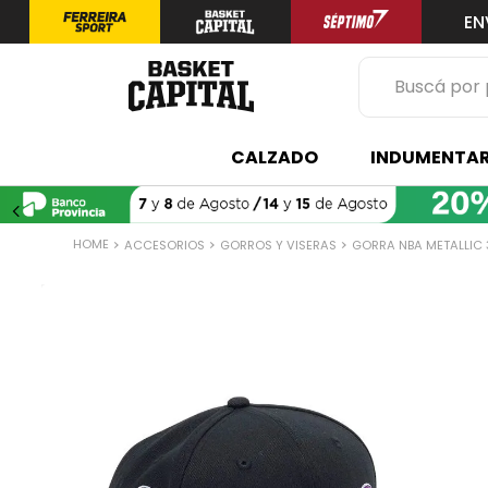
EN
Buscá por prod
TÉRMINOS 
CALZADO
INDUMENTAR
1
.
zapatilla
2
.
niño
ACCESORIOS
GORROS Y VISERAS
GORRA NBA METALLIC 
3
.
zapatillas
4
.
medias
5
.
chinelas