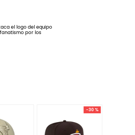
taca el logo del equipo
fanatismo por los
7 1/2
7 1/4
-
30 %
Gorra New 