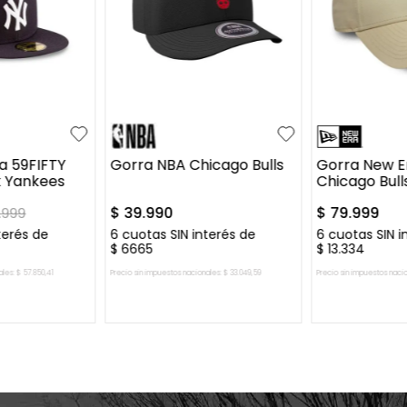
/8
UN
UN
a 59FIFTY
Gorra NBA Chicago Bulls
Gorra New E
k Yankees
Chicago Bull
$
39
.
990
$
79
.
999
.
999
terés de
6
cuotas SIN interés de
6
cuotas SIN i
$
6665
$
13
.
334
ales:
$
57
.
850
,
41
Precio sin impuestos nacionales:
$
33
.
049
,
59
Precio sin impuestos naci
L CARRITO
AGREGAR AL CARRITO
AGREGAR 