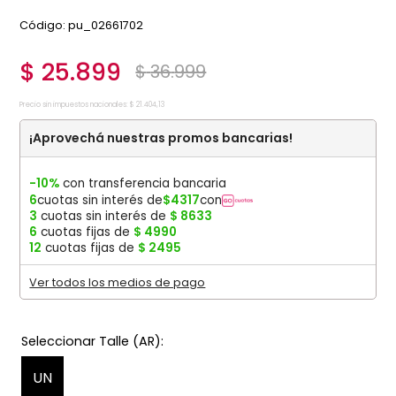
:
pu_02661702
$
25
.
899
$
36
.
999
Precio sin impuestos nacionales:
$
21
.
404
,
13
¡Aprovechá nuestras promos bancarias!
-10%
con transferencia bancaria
6
cuotas sin interés de
$
4317
con
3
cuotas sin interés de
$
8633
6
cuotas fijas de
$
4990
12
cuotas fijas de
$
2495
Ver todos los medios de pago
UN