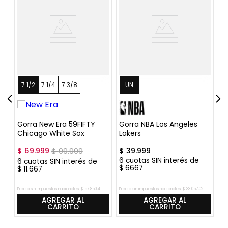
7 1/2
7 1/4
7 3/8
UN
Gorra New Era 59FIFTY
Gorra NBA Los Angeles
G
Chicago White Sox
Lakers
N
$
69
.
999
$
99
.
999
$
39
.
999
$
6
cuotas SIN interés de
6
6
cuotas SIN interés de
$
6667
$
$
11
.
667
Precio sin impuestos nacionales:
$
57
.
850
,
41
Precio sin impuestos nacionales:
$
33
.
057
,
02
Pre
AGREGAR AL
AGREGAR AL
CARRITO
CARRITO