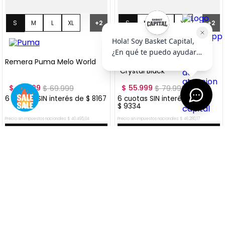
S
M
L
XL
S
M
L
XL
+
2
+
2
XXL
XXL
Remera Puma Melo World
Remera Puma Melo World I
"Crystal Black"
$
48
.
999
$
69
.
999
$
55
.
999
$
79
.
999
6
cuotas SIN interés de
$
8167
6
cuotas SIN interés de
$
9334
Precio sin impuestos nacionales:
$
40
.
495
,
04
Precio sin impuestos nacionales:
$
46
.
280
,
17
AGREGAR AL CARRITO
AGREGAR AL CARRITO
VER MÁS OFERTAS