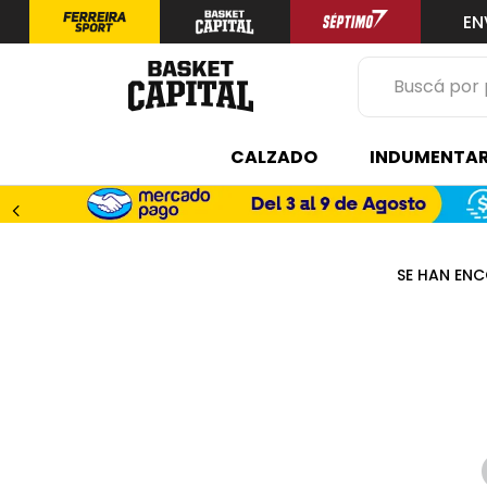
EN
Buscá por prod
TÉRMINOS 
CALZADO
INDUMENTAR
1
.
zapatilla
2
.
niño
3
.
zapatillas
4
.
medias
5
.
chinelas