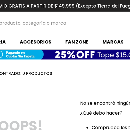
VIO GRATIS A PARTIR DE $149.999 (Excepto Tierra del Fue
ucto, categoría o marca
MÁS BUSCADOS
IA
ACCESORIOS
FAN ZONE
MARCAS
s basquet
0
PRODUCTOS
No se encontró ningú
¿Qué debo hacer?
OOPS!
Comprueba los t