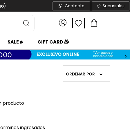
go)
Contacto
Sucursales
SALE🔥
GIFT CARD 🎁
ORDENAR POR
n producto
érminos ingresados