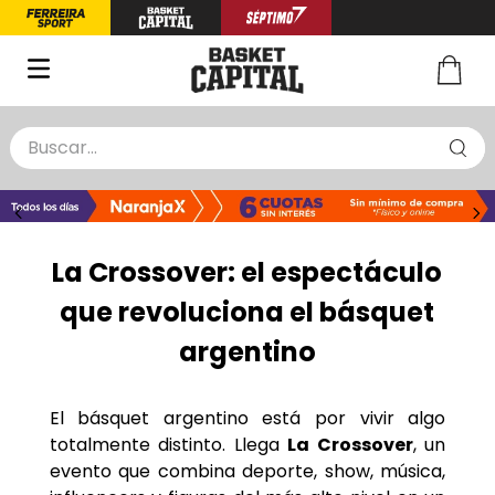
Buscar...
TÉRMINOS MÁS BUSCADOS
1
.
zapatillas basquet
2
.
niño
La Crossover: el espectáculo
3
.
zapatillas
que revoluciona el básquet
4
.
medias
argentino
5
.
chinelas
El básquet argentino está por vivir algo
totalmente distinto. Llega
La Crossover
, un
evento que combina deporte, show, música,