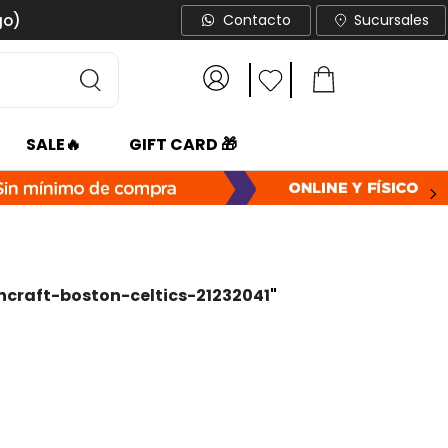
go)
Contacto
Sucursales
SALE🔥
GIFT CARD 🎁
ncraft-boston-celtics-21232041
"