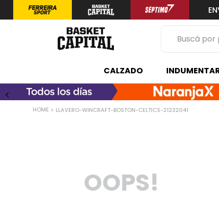
EN
Buscá por prod
TÉRMINOS 
CALZADO
INDUMENTAR
1
.
zapatilla
2
.
niño
LLAVERO-WINCRAFT-BOSTON-CELTICS-21232041
3
.
zapatillas
4
.
medias
5
.
chinelas
OOPS!