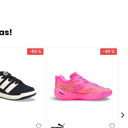
as!
-
50 %
-
40 %
38
38.5
40
+
1
34.5
37.5
40
41
41.5
+
5