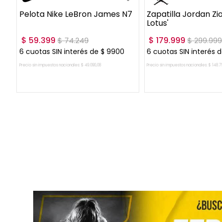
Pelota Nike LeBron James N7
Zapatilla Jordan Zio
Lotus'
$
59
.
399
$
179
.
999
$
74
.
249
$
299
.
99
0
6
cuotas SIN interés de
$
9900
6
cuotas SIN interés 
Precio sin impuestos nacionales:
$
49
.
090
,
08
Precio sin impuestos nacionales:
$
148
.
7
AGREGAR AL CARRITO
AGREGAR AL CA