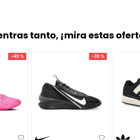
entras tanto, ¡mira estas ofert
-
40 %
-
30 %
35.5
36
39.5
40
41
42
46
41