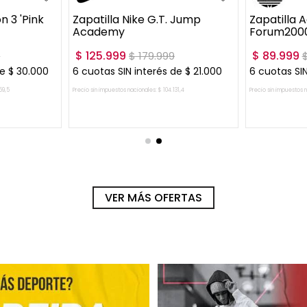
n 3 'Pink
Zapatilla Nike G.T. Jump
Zapatilla A
Academy
Forum200
$
125
.
999
$
89
.
999
9
$
179
.
999
de
$
30
.
000
6
cuotas SIN interés de
$
21
.
000
6
cuotas SIN
59
,
5
Precio sin impuestos nacionales:
$
104
.
131
,
4
Precio sin impuestos 
RRITO
AGREGAR AL CARRITO
AGRE
VER MÁS OFERTAS