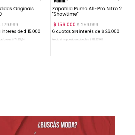
didas Originals
Zapatilla Puma All-Pro Nitro 2
0
"Showtime"
$
156
.
000
$
179
.
999
$
259
.
999
 interés de
$
15
.
000
6
cuotas SIN interés de
$
26
.
000
nacionales:
$
74
.
379
,
34
Precio sin impuestos nacionales:
$
128
.
925
,
62
GAR AL CARRITO
AGREGAR AL CARRITO