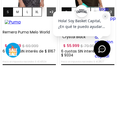
S
M
L
XL
S
M
L
XL
+
2
+
2
XXL
XXL
Remera Puma Melo World
Remera Puma Melo World I
"Crystal Black"
$
48
.
999
$
69
.
999
$
55
.
999
$
79
.
999
6
cuotas SIN interés de
$
8167
6
cuotas SIN interés de
$
9334
Precio sin impuestos nacionales:
$
40
.
495
,
04
Precio sin impuestos nacionales:
$
46
.
280
,
17
AGREGAR AL CARRITO
AGREGAR AL CARRITO
VER MÁS OFERTAS