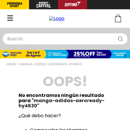
Buscar...
TÉRMINOS MÁS BUSCADOS
1
.
zapatillas basquet
MANGA-ADIDAS-AEROREADY-HY4630
2
.
niño
OOPS!
3
.
zapatillas
4
.
medias
No encontramos ningún resultado
5
.
chinelas
para "
manga-adidas-aeroready-
hy4630
"
¿Qué debo hacer?