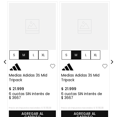
S
M
L
XL
S
M
L
XL
Medias Adidas 3S Mid
Medias Adidas 3S Mid
M
Tripack
Tripack
An
$
21
.
999
$
21
.
999
$
6
cuotas SIN interés de
6
cuotas SIN interés de
6
$
3667
$
3667
$
Precio sin impuestos nacionales:
$
18
.
180
,
99
Precio sin impuestos nacionales:
$
18
.
180
,
99
Pre
AGREGAR AL
AGREGAR AL