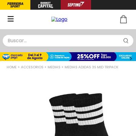
Buscar...
TÉRMINOS MÁS BUSCADOS
1
.
zapatillas basquet
ACCESORIOS
MEDIAS
MEDIAS ADIDAS 3S MID TRIPACK
2
.
niño
3
.
zapatillas
4
.
medias
5
.
chinelas