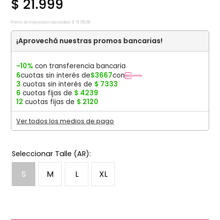
$
21
.
999
Precio sin impuestos nacionales:
$
18
.
180
,
99
¡Aprovechá nuestras promos bancarias!
-10%
con transferencia bancaria
6
cuotas sin interés de
$
3667
con
3
cuotas sin interés de
$
7333
6
cuotas fijas de
$
4239
12
cuotas fijas de
$
2120
Ver todos los medios de pago
S
M
L
XL