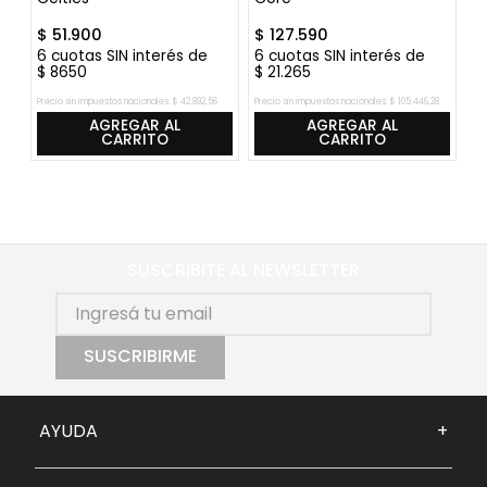
$
51
.
900
$
127
.
590
$
6
cuotas SIN interés de
6
cuotas SIN interés de
6
$
8650
$
21
.
265
$
Precio sin impuestos nacionales:
$
42
.
892
,
56
Precio sin impuestos nacionales:
$
105
.
446
,
28
Pre
AGREGAR AL
AGREGAR AL
CARRITO
CARRITO
SUSCRIBITE AL NEWSLETTER
SUSCRIBIRME
AYUDA
+