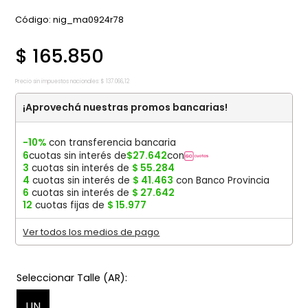
:
nig_ma0924r78
$
165
.
850
Precio sin impuestos nacionales:
$
137
.
066
,
12
¡Aprovechá nuestras promos bancarias!
-10%
con transferencia bancaria
6
cuotas sin interés de
$
27
.
642
con
3
cuotas sin interés de
$
55
.
284
4
cuotas sin interés de
$
41
.
463
con Banco Provincia
6
cuotas sin interés de
$
27
.
642
12
cuotas fijas de
$
15
.
977
Ver todos los medios de pago
UN