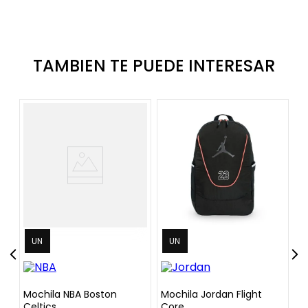
TAMBIEN TE PUEDE INTERESAR
UN
UN
Mochila NBA Boston
Mochila Jordan Flight
M
Celtics
Core