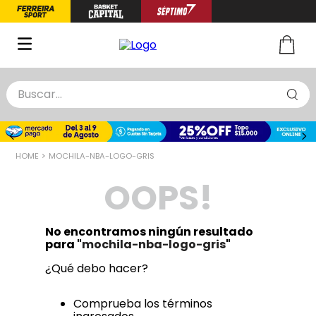
Buscar...
TÉRMINOS MÁS BUSCADOS
1
.
zapatillas basquet
MOCHILA-NBA-LOGO-GRIS
2
.
niño
OOPS!
3
.
zapatillas
4
.
medias
No encontramos ningún resultado
5
.
chinelas
para "
mochila-nba-logo-gris
"
¿Qué debo hacer?
Comprueba los términos