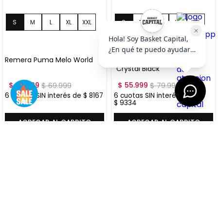
S
M
L
XL
S
M
L
XL
+
2
+
2
XXL
XXL
Remera Puma Melo World
Remera Puma Melo World I
"Crystal Black"
$
48
.
999
$
69
.
999
$
55
.
999
$
79
.
999
6
cuotas SIN interés de
$
8167
6
cuotas SIN interés de
$
9334
Precio sin impuestos nacionales:
$
40
.
495
,
04
Precio sin impuestos nacionales:
$
46
.
280
,
17
AGREGAR AL CARRITO
AGREGAR AL CARRITO
VER MÁS OFERTAS