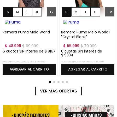
S
M
L
XL
S
M
L
XL
+
2
+
2
XXL
XXL
Remera Puma Melo World
Remera Puma Melo World I
"Crystal Black"
$
48
.
999
$
69
.
999
$
55
.
999
$
79
.
999
6
cuotas SIN interés de
$
8167
6
cuotas SIN interés de
$
9334
Precio sin impuestos nacionales:
$
40
.
495
,
04
Precio sin impuestos nacionales:
$
46
.
280
,
17
AGREGAR AL CARRITO
AGREGAR AL CARRITO
VER MÁS OFERTAS