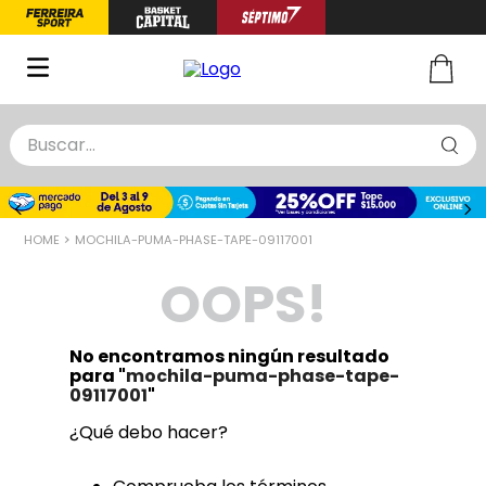
Buscar...
TÉRMINOS MÁS BUSCADOS
1
.
zapatillas basquet
MOCHILA-PUMA-PHASE-TAPE-09117001
2
.
niño
OOPS!
3
.
zapatillas
4
.
medias
No encontramos ningún resultado
5
.
chinelas
para "
mochila-puma-phase-tape-
09117001
"
¿Qué debo hacer?