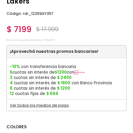
Lakers
:
rdr_12259AY357
$
7199
$
17
.
999
Precio sin impuestos nacionales:
$
5949
,
59
¡Aprovechá nuestras promos bancarias!
-10%
con transferencia bancaria
6
cuotas sin interés de
$
1200
con
3
cuotas sin interés de
$
2400
4
cuotas sin interés de
$
1800
con Banco Provincia
6
cuotas sin interés de
$
1200
12
cuotas fijas de
$
694
Ver todos los medios de pago
COLORES