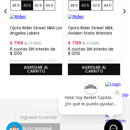
38.5
40.5
42.5
44.5
38.5
40.5
42.5
44.5
Ojota Rider Street NBA Los
Ojota Rider Street NBA
Oj
Angeles Lakers
Golden State Warriors
B
$
7199
$
17
.
999
$
7199
$
17
.
999
$
6
cuotas SIN interés de
6
cuotas SIN interés de
6
$
1200
$
1200
$
Precio sin impuestos nacionales:
$
5949
,
59
Precio sin impuestos nacionales:
$
5949
,
59
Pre
AGREGAR AL
AGREGAR AL
CARRITO
CARRITO
SUSCRIBITE AL NEWSLETTER
SUSCRIBIRME