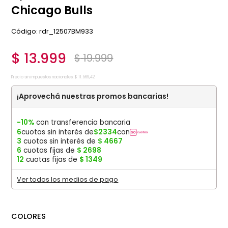
Chicago Bulls
:
rdr_12507BM933
$
13
.
999
$
19
.
999
Precio sin impuestos nacionales:
$
11
.
569
,
42
¡Aprovechá nuestras promos bancarias!
-10%
con transferencia bancaria
6
cuotas sin interés de
$
2334
con
3
cuotas sin interés de
$
4667
6
cuotas fijas de
$
2698
12
cuotas fijas de
$
1349
Ver todos los medios de pago
COLORES