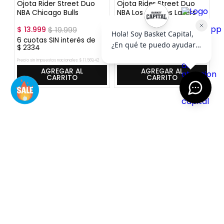
Ojota Rider Street Duo
Ojota Rider Street Duo
Oj
NBA Chicago Bulls
NBA Los Angeles Lakers
N
$
13
.
999
$
19
.
999
$
13
.
999
$
19
.
999
$
6
6
cuotas SIN interés de
6
cuotas SIN interés de
$
$
2334
$
2334
2
Precio sin impuestos nacionales:
$
11
.
569
,
42
Precio sin impuestos nacionales:
$
11
.
569
,
42
Pre
AGREGAR AL
AGREGAR AL
CARRITO
CARRITO
SUSCRIBITE AL NEWSLETTER
SUSCRIBIRME
AYUDA
+