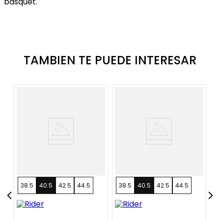
básquet.
TAMBIEN TE PUEDE INTERESAR
38.5
40.5
42.5
44.5
38.5
40.5
42.5
44.5