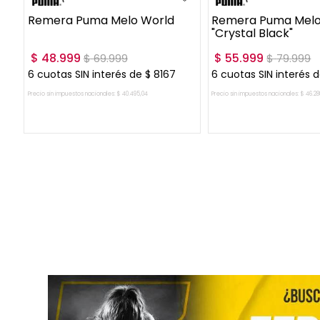
Remera Puma Melo World
Remera Puma Melo 
"Crystal Black"
$
48
.
999
$
55
.
999
$
69
.
999
$
79
.
999
6
cuotas SIN interés de
$
8167
6
cuotas SIN interés 
Precio sin impuestos nacionales:
$
40
.
495
,
04
Precio sin impuestos nacionales:
$
46
.
28
AGREGAR AL CARRITO
AGREGAR AL CA