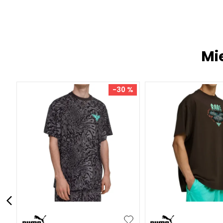
Mi
-
30 %
S
M
L
XL
XXL
S
M
L
XL