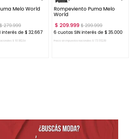
Puma Melo World
Rompeviento Puma Melo
World
$
209
.
999
$
279
.
999
$
299
.
999
 interés de
$
32
.
667
6
cuotas SIN interés de
$
35
.
000
nacionales:
$
161
.
982
,
64
Precio sin impuestos nacionales:
$
173
.
552
,
89
GAR AL CARRITO
AGREGAR AL CARRITO