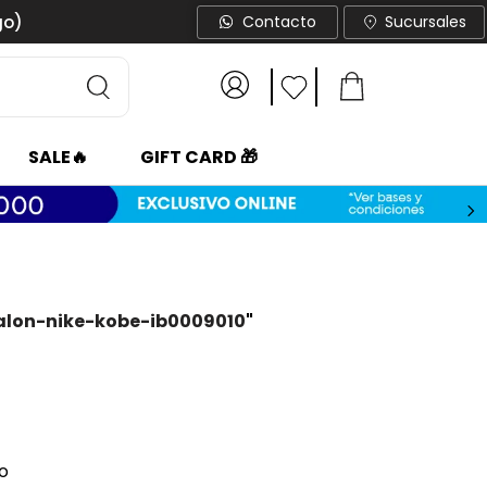
go)
Contacto
Sucursales
SALE🔥
GIFT CARD 🎁
alon-nike-kobe-ib0009010
"
o