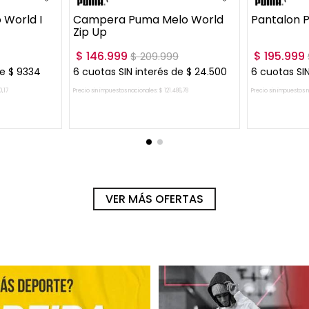
World I
Campera Puma Melo World
Pantalon 
Zip Up
$
146
.
999
$
195
.
999
$
209
.
999
de
$
9334
6
cuotas SIN interés de
$
24
.
500
6
cuotas SIN
0
,
17
Precio sin impuestos nacionales:
$
121
.
486
,
78
Precio sin impuestos 
RRITO
AGREGAR AL CARRITO
AGRE
VER MÁS OFERTAS