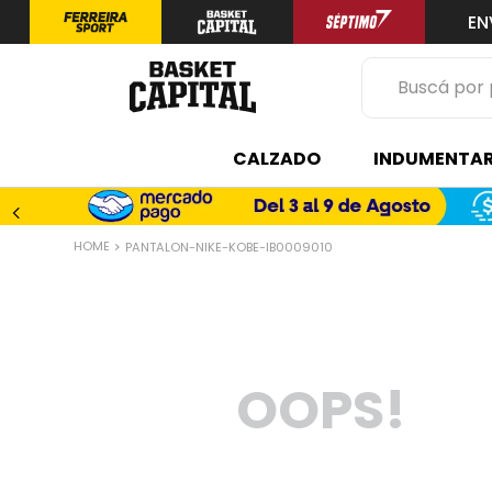
EN
Buscá por prod
TÉRMINOS 
CALZADO
INDUMENTAR
1
.
zapatilla
2
.
niño
PANTALON-NIKE-KOBE-IB0009010
3
.
zapatillas
4
.
medias
5
.
chinelas
OOPS!