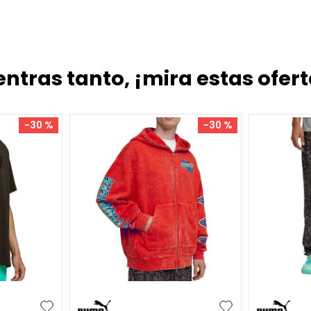
entras tanto, ¡mira estas ofert
-
30 %
-
30 %
XXL
S
M
L
XL
M
L