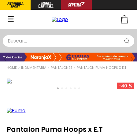
Buscar...
TÉRMINOS MÁS BUSCADOS
1
.
zapatillas basquet
INDUMENTARIA
PANTALONES
PANTALON PUMA HOOPS X E.T
2
.
niño
3
.
zapatillas
-
40 %
4
.
medias
5
.
chinelas
Pantalon Puma Hoops x E.T