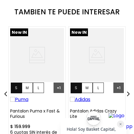
TAMBIEN TE PUEDE INTERESAR
New IN
New IN
S
M
L
S
M
L
+
1
+
1
XL
XL
s
Pantalon Puma x Fast &
Pantalon Adidas Crazy
Pa
Furious
Lite
Ad
$
159
.
999
$
129
.
999
$
6
cuotas SIN interés de
6
cuotas SIN interés de
6