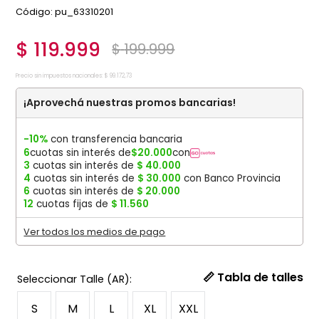
:
pu_63310201
$
119
.
999
$
199
.
999
Precio sin impuestos nacionales:
$
99
.
172
,
73
¡Aprovechá nuestras promos bancarias!
-10%
con transferencia bancaria
6
cuotas sin interés de
$
20
.
000
con
3
cuotas sin interés de
$
40
.
000
4
cuotas sin interés de
$
30
.
000
con Banco Provincia
6
cuotas sin interés de
$
20
.
000
12
cuotas fijas de
$
11
.
560
Ver todos los medios de pago
📏 Tabla de talles
S
M
L
XL
XXL