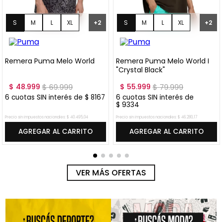
S
M
L
XL
S
M
L
XL
+
2
+
2
XXL
XXL
Remera Puma Melo World
Remera Puma Melo World I
"Crystal Black"
$
48
.
999
$
69
.
999
$
55
.
999
$
79
.
999
6
cuotas SIN interés de
$
8167
6
cuotas SIN interés de
$
9334
Precio sin impuestos nacionales:
$
40
.
495
,
04
Precio sin impuestos nacionales:
$
46
.
280
,
17
AGREGAR AL CARRITO
AGREGAR AL CARRITO
VER MÁS OFERTAS