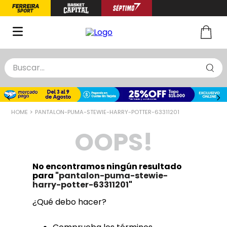
Buscar...
TÉRMINOS MÁS BUSCADOS
1
.
zapatillas basquet
PANTALON-PUMA-STEWIE-HARRY-POTTER-63311201
2
.
niño
OOPS!
3
.
zapatillas
4
.
medias
No encontramos ningún resultado
5
.
chinelas
para "
pantalon-puma-stewie-
harry-potter-63311201
"
¿Qué debo hacer?