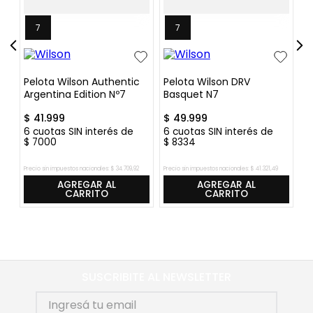
7
7
ro
Pelota Wilson Authentic
Pelota Wilson DRV
P
Argentina Edition Nº7
Basquet N7
Gr
$
41
.
999
$
49
.
999
$
6
cuotas SIN interés de
6
cuotas SIN interés de
6
$
7000
$
8334
$
Precio sin impuestos nacionales:
$
34
.
709
,
92
Precio sin impuestos nacionales:
$
41
.
321
,
49
Pre
AGREGAR AL
AGREGAR AL
CARRITO
CARRITO
SUSCRIBITE AL NEWSLETTER