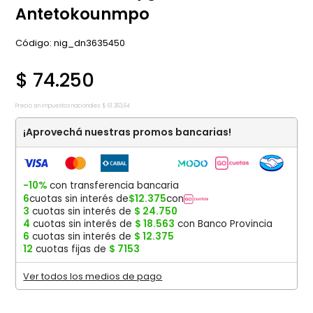
Antetokounmpo
:
nig_dn3635450
$
74
.
250
Precio sin impuestos nacionales:
$
61
.
363
,
64
¡Aprovechá nuestras promos bancarias!
-10%
con transferencia bancaria
6
cuotas sin interés de
$
12
.
375
con
3
cuotas sin interés de
$
24
.
750
4
cuotas sin interés de
$
18
.
563
con Banco Provincia
6
cuotas sin interés de
$
12
.
375
12
cuotas fijas de
$
7153
Ver todos los medios de pago