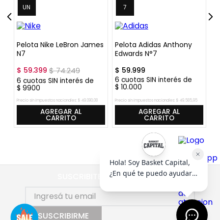
UN
7
ro
Pelota Nike LeBron James
Pelota Adidas Anthony
Pe
N7
Edwards N°7
C
$
59
.
399
$
74
.
249
$
59
.
999
$
6
cuotas SIN interés de
6
6
cuotas SIN interés de
$
10
.
000
$
$
9900
Precio sin impuestos nacionales:
$
49
.
090
,
08
Precio sin impuestos nacionales:
$
49
.
585
,
95
Pre
AGREGAR AL
AGREGAR AL
CARRITO
CARRITO
SUSCRIBITE AL NEWSLETTER
SUSCRIBIRME