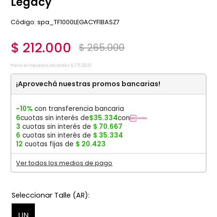
Legacy
:
spa_TF1000LEGACYFIBASZ7
$
212
.
000
$
265
.
000
Precio sin impuestos nacionales:
$
175
.
206
,
61
¡Aprovechá nuestras promos bancarias!
-10%
con transferencia bancaria
6
cuotas sin interés de
$
35
.
334
con
3
cuotas sin interés de
$
70
.
667
6
cuotas sin interés de
$
35
.
334
12
cuotas fijas de
$
20
.
423
Ver todos los medios de pago
UN