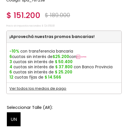
:
spa_767238
$
151
.
200
$
189
.
000
Precio sin impuestos nacionales:
$
124
.
958
,
68
¡Aprovechá nuestras promos bancarias!
-10%
con transferencia bancaria
6
cuotas sin interés de
$
25
.
200
con
3
cuotas sin interés de
$
50
.
400
4
cuotas sin interés de
$
37
.
800
con Banco Provincia
6
cuotas sin interés de
$
25
.
200
12
cuotas fijas de
$
14
.
566
Ver todos los medios de pago
UN