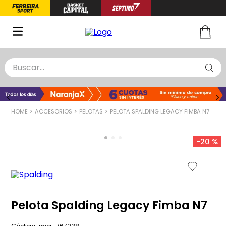
Buscar...
TÉRMINOS MÁS BUSCADOS
1
.
zapatillas basquet
ACCESORIOS
PELOTAS
PELOTA SPALDING LEGACY FIMBA N7
2
.
niño
3
.
zapatillas
-
20 %
4
.
medias
5
.
chinelas
Pelota Spalding Legacy Fimba N7