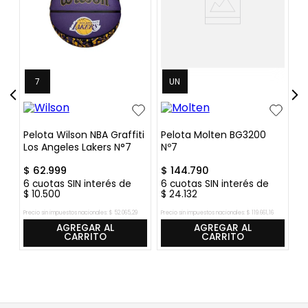
7
UN
ro
Pelota Wilson NBA Graffiti
Pelota Molten BG3200
P
Los Angeles Lakers N°7
Nº7
G
$
62
.
999
$
144
.
790
$
6
cuotas SIN interés de
6
cuotas SIN interés de
6
$
10
.
500
$
24
.
132
$
Precio sin impuestos nacionales:
$
52
.
065
,
29
Precio sin impuestos nacionales:
$
119
.
661
,
16
Pre
AGREGAR AL
AGREGAR AL
CARRITO
CARRITO