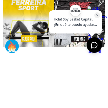
S
M
L
XL
XXL
S
M
L
XL
XXL
Remera Puma Melo World
Remera Puma Melo World I
"Crystal Black"
$
48
.
999
$
69
.
999
$
55
.
999
$
79
.
999
6
cuotas SIN interés de
$
8167
6
cuotas SIN interés de
$
9334
Precio sin impuestos nacionales:
$
40
.
495
,
04
Precio sin impuestos nacionales:
$
46
.
280
,
17
AGREGAR AL CARRITO
AGREGAR AL CARRITO
VER MÁS OFERTAS