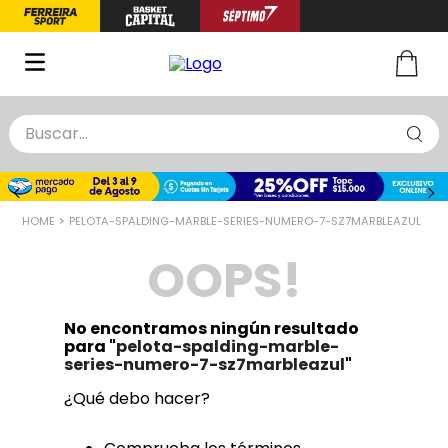
Buscar...
TÉRMINOS MÁS BUSCADOS
1
.
zapatillas basquet
PELOTA-SPALDING-MARBLE-SERIES-NUMERO-7-SZ7MARBLEAZUL
2
.
niño
OOPS!
3
.
zapatillas
4
.
medias
No encontramos ningún resultado
5
.
chinelas
para "
pelota-spalding-marble-
series-numero-7-sz7marbleazul
"
¿Qué debo hacer?